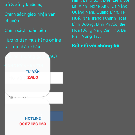
Ninh, Lạng Sơn, Điện Biên, Sơn
trả & xử lý khiếu nại
La, Vinh (Nghệ An), Đà Nẵng,
Quảng Nam, Quảng Bình, TP.
Chính sách giao nhận vận
Huế, Nha Trang (Khánh Hòa),
chuyển
Bình Dương, Bình Phước, Biên
Chính sách hoàn tiền
Hòa (Đồng Nai), Cần Thơ, Bà
Rịa – Vũng Tàu.
Hướng dẫn mua hàng online
Kết nối với chúng tôi
tại Loa nhập khẩu
Câu hỏi thường gặp (FAQ)
ĐĂNG KÝ NHẬN TIN
TƯ VẤN
ZALO
HOTLINE
0987 126 123