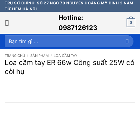
Bỏ
TRỤ SỞ CHÍNH: SỐ 27 NGÕ 70 NGUYỄN HOÀNG MỸ ĐÌNH 2 NAM
TỪ LIÊM HÀ NỘI
qua
Hotline:
nội
0
dung
0987126123
Tìm
kiếm:
TRANG CHỦ
/
SẢN PHẨM
/
LOA CẦM TAY
Loa cầm tay ER 66w Công suất 25W có
còi hụ