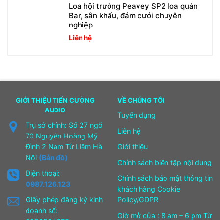
Loa hội trường Peavey SP2 loa quán
Bar, sân khấu, đám cưới chuyên
nghiệp
Liên hệ
GIỚI THIỆU TIẾN CƯỜNG
VỀ CHÚNG TÔI
AUDIO
Tuyển dụng
Trụ sở chính: Số 27 ngõ
Liên hệ
70 Nguyễn Hoàng Mỹ
Đình 2 Nam Từ Liêm Hà
Giới thiệu
Nội
(Bản đồ)
Chính sách biên tập nội dung
Điện thoại:
Chính sách bảo mật thông tin
0987.126.123
khách hàng Cookie
Giấy phép đăng ký kinh
Policy/GDPR
doanh số:
Giờ mở cửa : 8 am – 6 pm Từ