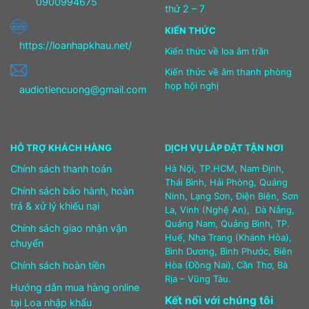
0900994675
thứ 2 – 7
KIẾN THỨC
https://loanhapkhau.net/
Kiến thức về loa âm trần
Kiến thức về âm thanh phòng
họp hội nghị
audiotiencuong@gmail.com
HỖ TRỢ KHÁCH HÀNG
DỊCH VỤ LẮP ĐẶT TẬN NƠI
Chính sách thanh toán
Hà Nội, TP.HCM, Nam Định,
Thái Bình, Hải Phòng, Quảng
Chính sách bảo hành, hoàn
Ninh, Lạng Sơn, Điện Biên, Sơn
trả & xử lý khiếu nại
La, Vinh (Nghệ An), Đà Nẵng,
Quảng Nam, Quảng Bình, TP.
Chính sách giao nhận vận
Huế, Nha Trang (Khánh Hòa),
chuyển
Bình Dương, Bình Phước, Biên
Chính sách hoàn tiền
Hòa (Đồng Nai), Cần Thơ, Bà
Rịa – Vũng Tàu.
Hướng dẫn mua hàng online
Kết nối với chúng tôi
tại Loa nhập khẩu