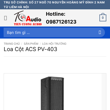
Bỏ
TRỤ SỞ CHÍNH: SỐ 27 NGÕ 70 NGUYỄN HOÀNG MỸ ĐÌNH 2 NAM
TỪ LIÊM HÀ NỘI
qua
Hotline:
nội
0
dung
0987126123
Tìm
kiếm:
TRANG CHỦ
/
SẢN PHẨM
/
LOA HỘI TRƯỜNG
Loa Cột ACS PV-403