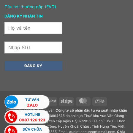
Câu hỏi thường gặp (FAQ)
ĐĂNG KÝ NHẬN TIN
TƯ VẤN
Visa
PayPal
Stripe
MasterCard
Cash
ZALO
On
Copyright 2026 © Bản quyền
Công ty cổ phần đầu tư và xuất nhập khẩu
Delivery
HOTLINE
Tiến Cường.
GPDKKD: 0900994675 do chi cục Thuế khu vực Văn Giang –
0987 126 123
Khoái Châu – Tỉnh Hưng Yên cấp ngày 07/07/2016. Địa chỉ: Đội 1 – Thôn
Hương Quất, Xã Thành Công, Huyện Khoái Châu , Tỉnh Hưng Yên, Việt
SỬA CHỮA
Nam. Điện thoại: 0932918555. Email: audiotiencuong@gmail.com.
Chịu