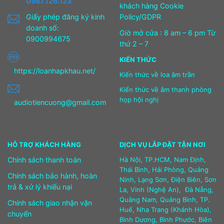
0987.126.123
khách hàng Cookie
Giấy phép đăng ký kinh
Policy/GDPR
doanh số:
Giờ mở cửa : 8 am – 6 pm Từ
0900994675
thứ 2 – 7
KIẾN THỨC
https://loanhapkhau.net/
Kiến thức về loa âm trần
Kiến thức về âm thanh phòng
họp hội nghị
audiotiencuong@gmail.com
HỖ TRỢ KHÁCH HÀNG
DỊCH VỤ LẮP ĐẶT TẬN NƠI
Chính sách thanh toán
Hà Nội, TP.HCM, Nam Định,
Thái Bình, Hải Phòng, Quảng
Chính sách bảo hành, hoàn
Ninh, Lạng Sơn, Điện Biên, Sơn
trả & xử lý khiếu nại
La, Vinh (Nghệ An), Đà Nẵng,
Quảng Nam, Quảng Bình, TP.
Chính sách giao nhận vận
Huế, Nha Trang (Khánh Hòa),
chuyển
Bình Dương, Bình Phước, Biên