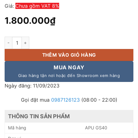
Giá:
Chưa gồm VAT 8%
1.800.000
₫
Loa giả đá APU GS40 số lượng
THÊM VÀO GIỎ HÀNG
MUA NGAY
Giao hàng tận nơi hoặc đến Showroom xem hàng
Ngày đăng: 11/09/2023
Gọi đặt mua
0987126123
(08:00 - 22:00)
THÔNG TIN SẢN PHẨM
Mã hàng
APU GS40