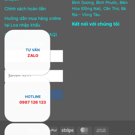
Bình Dương, Bình Phước, Biên
Chính sách hoàn tiền
Hòa (Đồng Nai), Cần Thơ, Bà
Rịa – Vũng Tàu.
Hướng dẫn mua hàng online
Kết nối với chúng tôi
tại Loa nhập khẩu
Câu hỏi thường gặp (FAQ)
ĐĂNG KÝ NHẬN TIN
TƯ VẤN
ZALO
HOTLINE
0987 126 123
Visa
PayPal
Stripe
MasterCard
Cash