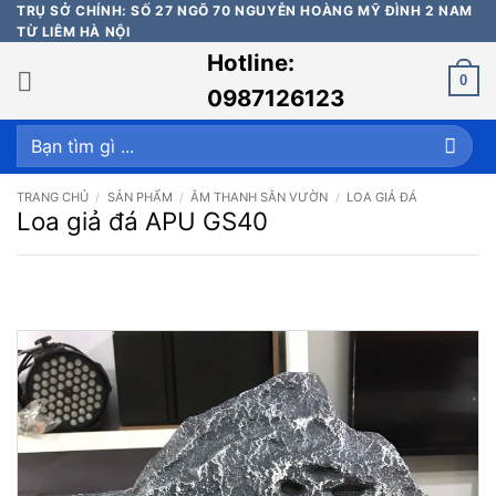
Bỏ
TRỤ SỞ CHÍNH: SỐ 27 NGÕ 70 NGUYỄN HOÀNG MỸ ĐÌNH 2 NAM
TỪ LIÊM HÀ NỘI
qua
Hotline:
nội
0
dung
0987126123
Tìm
kiếm:
TRANG CHỦ
/
SẢN PHẨM
/
ÂM THANH SÂN VƯỜN
/
LOA GIẢ ĐÁ
Loa giả đá APU GS40