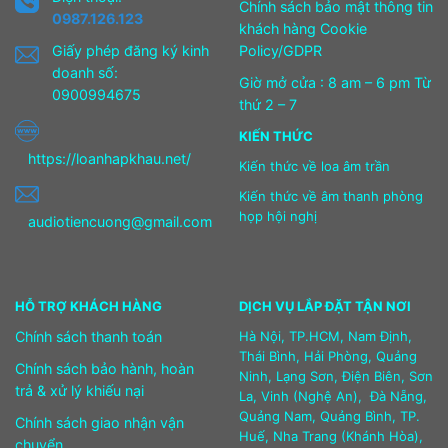
Chính sách bảo mật thông tin
0987.126.123
khách hàng Cookie
Giấy phép đăng ký kinh
Policy/GDPR
doanh số:
Giờ mở cửa : 8 am – 6 pm Từ
0900994675
thứ 2 – 7
KIẾN THỨC
https://loanhapkhau.net/
Kiến thức về loa âm trần
Kiến thức về âm thanh phòng
họp hội nghị
audiotiencuong@gmail.com
HỖ TRỢ KHÁCH HÀNG
DỊCH VỤ LẮP ĐẶT TẬN NƠI
Chính sách thanh toán
Hà Nội, TP.HCM, Nam Định,
Thái Bình, Hải Phòng, Quảng
Chính sách bảo hành, hoàn
Ninh, Lạng Sơn, Điện Biên, Sơn
trả & xử lý khiếu nại
La, Vinh (Nghệ An), Đà Nẵng,
Quảng Nam, Quảng Bình, TP.
Chính sách giao nhận vận
Huế, Nha Trang (Khánh Hòa),
chuyển