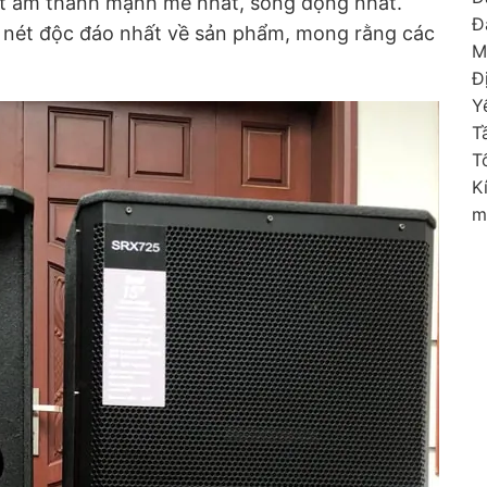
ất âm thanh mạnh mẽ nhất, sống động nhất.
Đ
 nét độc đáo nhất về sản phẩm, mong rằng các
M
Đ
Y
T
T
K
m