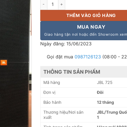
Loa hội trường JBL 725 trung quốc loại 1 gi
THÊM VÀO GIỎ HÀNG
MUA NGAY
Giao hàng tận nơi hoặc đến Showroom xe
Ngày đăng: 15/06/2023
Gọi đặt mua
0987126123
(08:00 - 22
THÔNG TIN SẢN PHẨM
Mã hàng
JBL 725
Đơn vị
Đôi
Bảo hành
12 tháng
Thương hiệu/Nơi sản
JBL/Trung Quốc
xuất
1