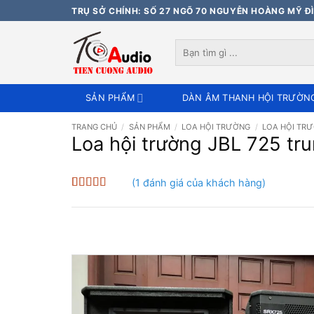
Bỏ
TRỤ SỞ CHÍNH: SỐ 27 NGÕ 70 NGUYỄN HOÀNG MỸ ĐÌ
qua
nội
Tìm
dung
kiếm:
SẢN PHẨM
DÀN ÂM THANH HỘI TRƯỜN
TRANG CHỦ
/
SẢN PHẨM
/
LOA HỘI TRƯỜNG
/
LOA HỘI TRƯ
Loa hội trường JBL 725 tru
(
1
đánh giá của khách hàng)
5
1
trên 5 dựa
trên
đánh
giá