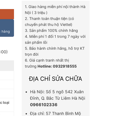
á cạnh tranh, âm thanh chuẩn nguyên kiện số lượng
1. Giao hàng miễn phí nội thành Hà
Nội ( 3 triệu )
2. Thanh toán thuận tiện (có
chuyển phát thu hộ Viettel)
3. Sản phẩm 100% chính hãng
m hàng
4. Miễn phí 1 đổi 1 trong 7 ngày với
sản phẩm lỗi
5. Bảo hành chính hãng, hỗ trợ KT
:00)
trọn đời
6. Giá cạnh tranh nhất thị
trường
Hotline: 0932918555
ĐỊA CHỈ SỬA CHỮA
Hà Nội: Số 5 ngõ 542 Xuân
Đỉnh, Q. Bắc Từ Liêm Hà Nội
 loại
0966102336
Địa chỉ: 57 Thanh Bình Mộ