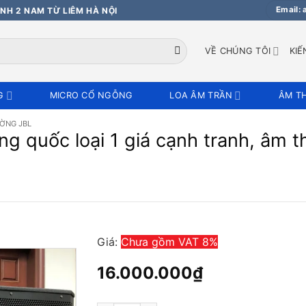
Email:
NH 2 NAM TỪ LIÊM HÀ NỘI
VỀ CHÚNG TÔI
KIẾ
G
MICRO CỔ NGỖNG
LOA ÂM TRẦN
ÂM T
ỜNG JBL
ng quốc loại 1 giá cạnh tranh, âm 
Giá:
Chưa gồm VAT 8%
16.000.000
₫