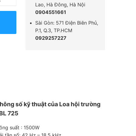
%
Lao, Hà Đông, Hà Nội
0904551661
Sài Gòn: 571 Điện Biên Phủ,
P.1, Q.3, TP.HCM
0929257227
hông số kỹ thuật của Loa hội trường
BL 725
ông suất : 1500W
ải tần số: 42 Hz – 18,5 kHz