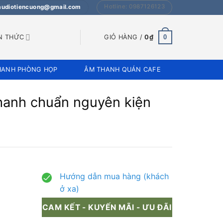
Hotline: 0987126123
 audiotiencuong@gmail.com
0
N THỨC
GIỎ HÀNG /
0
₫
HANH PHÒNG HỌP
ÂM THANH QUÁN CAFE
thanh chuẩn nguyên kiện
Hướng dẫn mua hàng (khách
ở xa)
CAM KẾT - KUYẾN MÃI - ƯU ĐÃI