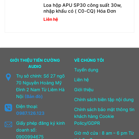
Loa hộp APU SP30 công suất 30w,
nhập khẩu có ( C0-CQ) Hóa Đơn
Liên hệ
GIỚI THIỆU TIẾN CƯỜNG
VỀ CHÚNG TÔI
AUDIO
Tuyển dụng
Trụ sở chính: Số 27 ngõ
Liên hệ
70 Nguyễn Hoàng Mỹ
Đình 2 Nam Từ Liêm Hà
Giới thiệu
Nội
(Bản đồ)
Chính sách biên tập nội dung
Điện thoại:
Chính sách bảo mật thông tin
0987.126.123
khách hàng Cookie
Giấy phép đăng ký kinh
Policy/GDPR
doanh số:
Giờ mở cửa : 8 am – 6 pm Từ
0900994675