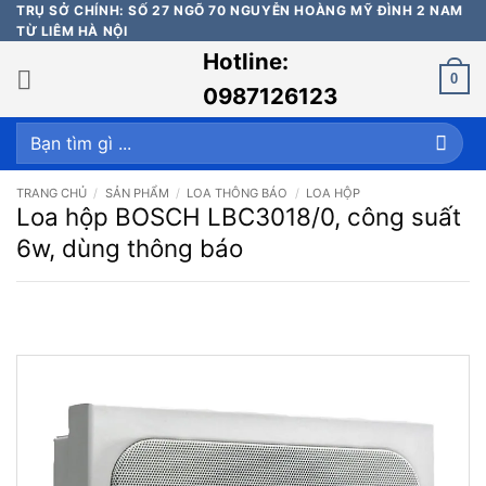
Bỏ
TRỤ SỞ CHÍNH: SỐ 27 NGÕ 70 NGUYỄN HOÀNG MỸ ĐÌNH 2 NAM
TỪ LIÊM HÀ NỘI
qua
Hotline:
nội
0
dung
0987126123
Tìm
kiếm:
TRANG CHỦ
/
SẢN PHẨM
/
LOA THÔNG BÁO
/
LOA HỘP
Loa hộp BOSCH LBC3018/0, công suất
6w, dùng thông báo