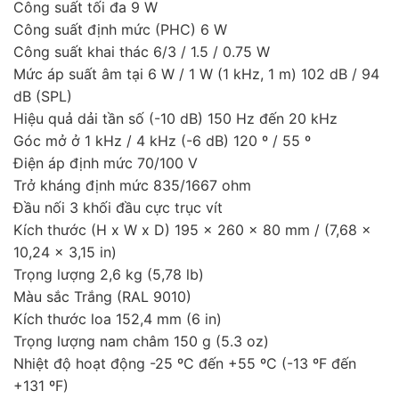
Công suất tối đa 9 W
Công suất định mức (PHC) 6 W
Công suất khai thác 6/3 / 1.5 / 0.75 W
Mức áp suất âm tại 6 W / 1 W (1 kHz, 1 m) 102 dB / 94
dB (SPL)
Hiệu quả dải tần số (-10 dB) 150 Hz đến 20 kHz
Góc mở ở 1 kHz / 4 kHz (-6 dB) 120 º / 55 º
Điện áp định mức 70/100 V
Trở kháng định mức 835/1667 ohm
Đầu nối 3 khối đầu cực trục vít
Kích thước (H x W x D) 195 x 260 x 80 mm / (7,68 x
10,24 x 3,15 in)
Trọng lượng 2,6 kg (5,78 lb)
Màu sắc Trắng (RAL 9010)
Kích thước loa 152,4 mm (6 in)
Trọng lượng nam châm 150 g (5.3 oz)
Nhiệt độ hoạt động -25 ºC đến +55 ºC (-13 ºF đến
+131 ºF)