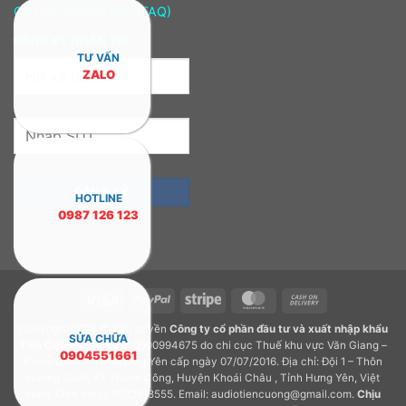
Câu hỏi thường gặp (FAQ)
ĐĂNG KÝ NHẬN TIN
TƯ VẤN
ZALO
HOTLINE
0987 126 123
Visa
PayPal
Stripe
MasterCard
Cash
On
Copyright 2026 © Bản quyền
Công ty cổ phần đầu tư và xuất nhập khẩu
Delivery
SỬA CHỮA
Tiến Cường.
GPDKKD: 0900994675 do chi cục Thuế khu vực Văn Giang –
0904551661
Khoái Châu – Tỉnh Hưng Yên cấp ngày 07/07/2016. Địa chỉ: Đội 1 – Thôn
Hương Quất, Xã Thành Công, Huyện Khoái Châu , Tỉnh Hưng Yên, Việt
Nam. Điện thoại: 0932918555. Email: audiotiencuong@gmail.com.
Chịu