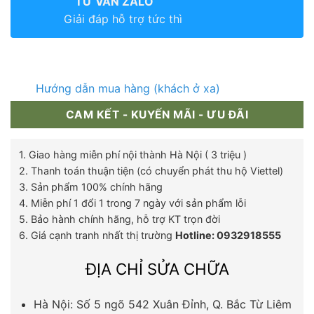
TƯ VẤN ZALO
Giải đáp hỗ trợ tức thì
Hướng dẫn mua hàng (khách ở xa)
CAM KẾT - KUYẾN MÃI - ƯU ĐÃI
1. Giao hàng miễn phí nội thành Hà Nội ( 3 triệu )
2. Thanh toán thuận tiện (có chuyển phát thu hộ Viettel)
3. Sản phẩm 100% chính hãng
4. Miễn phí 1 đổi 1 trong 7 ngày với sản phẩm lỗi
5. Bảo hành chính hãng, hỗ trợ KT trọn đời
6. Giá cạnh tranh nhất thị trường
Hotline: 0932918555
ĐỊA CHỈ SỬA CHỮA
Hà Nội: Số 5 ngõ 542 Xuân Đỉnh, Q. Bắc Từ Liêm