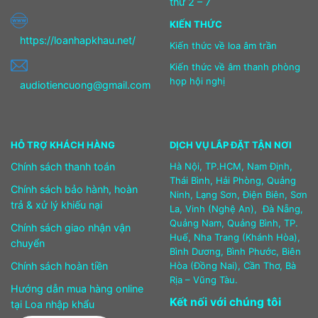
thứ 2 – 7
KIẾN THỨC
https://loanhapkhau.net/
Kiến thức về loa âm trần
Kiến thức về âm thanh phòng
họp hội nghị
audiotiencuong@gmail.com
HỖ TRỢ KHÁCH HÀNG
DỊCH VỤ LẮP ĐẶT TẬN NƠI
Chính sách thanh toán
Hà Nội, TP.HCM, Nam Định,
Thái Bình, Hải Phòng, Quảng
Chính sách bảo hành, hoàn
Ninh, Lạng Sơn, Điện Biên, Sơn
trả & xử lý khiếu nại
La, Vinh (Nghệ An), Đà Nẵng,
Quảng Nam, Quảng Bình, TP.
Chính sách giao nhận vận
Huế, Nha Trang (Khánh Hòa),
chuyển
Bình Dương, Bình Phước, Biên
Chính sách hoàn tiền
Hòa (Đồng Nai), Cần Thơ, Bà
Rịa – Vũng Tàu.
Hướng dẫn mua hàng online
Kết nối với chúng tôi
tại Loa nhập khẩu