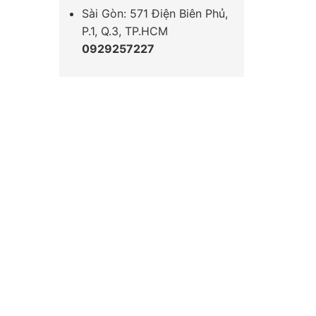
Sài Gòn: 571 Điện Biên Phủ,
P.1, Q.3, TP.HCM
0929257227