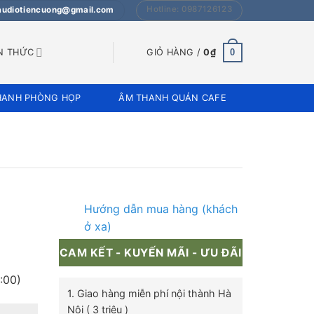
Hotline: 0987126123
 audiotiencuong@gmail.com
0
N THỨC
GIỎ HÀNG /
0
₫
HANH PHÒNG HỌP
ÂM THANH QUÁN CAFE
Hướng dẫn mua hàng (khách
ở xa)
CAM KẾT - KUYẾN MÃI - ƯU ĐÃI
:00)
1. Giao hàng miễn phí nội thành Hà
Nội ( 3 triệu )