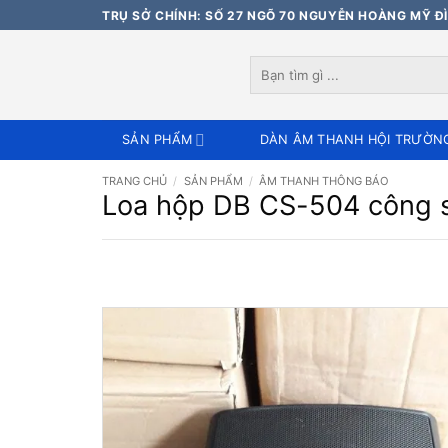
Bỏ
TRỤ SỞ CHÍNH: SỐ 27 NGÕ 70 NGUYỄN HOÀNG MỸ ĐÌ
qua
nội
Tìm
dung
kiếm:
SẢN PHẨM
DÀN ÂM THANH HỘI TRƯỜN
TRANG CHỦ
/
SẢN PHẨM
/
ÂM THANH THÔNG BÁO
Loa hộp DB CS-504 công 