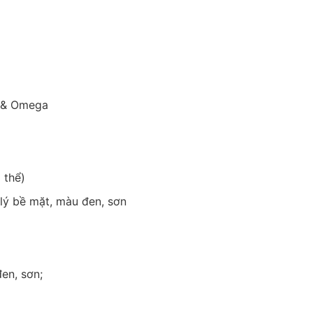
8 & Omega
 thể)
lý bề mặt, màu đen, sơn
en, sơn;