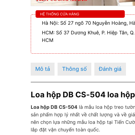
HỆ THỐNG CỬA HÀNG
Hà Nội: Số 27 ngõ 70 Nguyễn Hoàng, Hà
HCM: Số 37 Dương Khuê, P. Hiệp Tân, Q.
HCM
Mô tả
Thông số
Đánh giá
Loa hộp DB CS-504 loa hộp t
Loa hộp DB CS-504
là mẫu loa hộp treo tườ
sản phẩm hợp lý nhất về chất lượng và về gi
nên chọn lựa những mẫu loa hộp tại Tiến Cườ
lắp đặt vận chuyển toàn quốc.