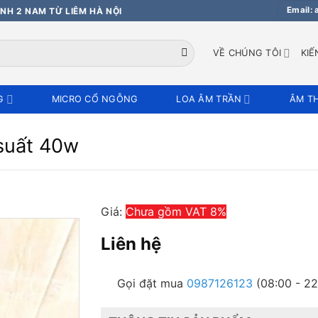
Email:
NH 2 NAM TỪ LIÊM HÀ NỘI
VỀ CHÚNG TÔI
KIẾ
G
MICRO CỔ NGỖNG
LOA ÂM TRẦN
ÂM T
suất 40w
Giá:
Chưa gồm VAT 8%
Liên hệ
Gọi đặt mua
0987126123
(08:00 - 22