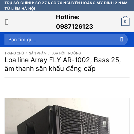
Bỏ
TRỤ SỞ CHÍNH: SỐ 27 NGÕ 70 NGUYỄN HOÀNG MỸ ĐÌNH 2 NAM
TỪ LIÊM HÀ NỘI
qua
Hotline:
nội
0
dung
0987126123
Tìm
kiếm:
TRANG CHỦ
/
SẢN PHẨM
/
LOA HỘI TRƯỜNG
Loa line Array FLY AR-1002, Bass 25,
âm thanh sân khấu đẳng cấp