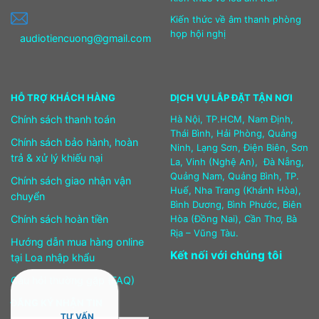
Kiến thức về âm thanh phòng
họp hội nghị
audiotiencuong@gmail.com
HỖ TRỢ KHÁCH HÀNG
DỊCH VỤ LẮP ĐẶT TẬN NƠI
Chính sách thanh toán
Hà Nội, TP.HCM, Nam Định,
Thái Bình, Hải Phòng, Quảng
Chính sách bảo hành, hoàn
Ninh, Lạng Sơn, Điện Biên, Sơn
trả & xử lý khiếu nại
La, Vinh (Nghệ An), Đà Nẵng,
Quảng Nam, Quảng Bình, TP.
Chính sách giao nhận vận
Huế, Nha Trang (Khánh Hòa),
chuyển
Bình Dương, Bình Phước, Biên
Chính sách hoàn tiền
Hòa (Đồng Nai), Cần Thơ, Bà
Rịa – Vũng Tàu.
Hướng dẫn mua hàng online
Kết nối với chúng tôi
tại Loa nhập khẩu
Câu hỏi thường gặp (FAQ)
ĐĂNG KÝ NHẬN TIN
TƯ VẤN