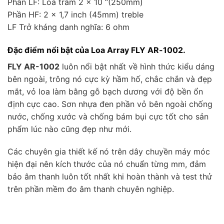
Phần LF: Loa trầm 2 x 10 “(250mm)
Phần HF: 2 x 1,7 inch (45mm) treble
LF Trở kháng danh nghĩa: 6 ohm
Đặc điểm nổi bật của Loa Array FLY AR-1002.
FLY AR-1002
luôn nổi bật nhất về hình thức kiểu dáng
bên ngoài, trông nó cực kỳ hầm hố, chắc chắn và đẹp
mắt, vỏ loa làm bằng gỗ bạch dương với độ bền ổn
định cực cao. Sơn nhựa đen phần vỏ bên ngoài chống
nước, chống xước và chống bám bụi cực tốt cho sản
phẩm lúc nào cũng đẹp như mới.
Các chuyên gia thiết kế nó trên dây chuyền máy móc
hiện đại nên kích thước của nó chuẩn từng mm, đảm
bảo âm thanh luôn tốt nhất khi hoàn thành và test thử
trên phần mềm đo âm thanh chuyên nghiệp.