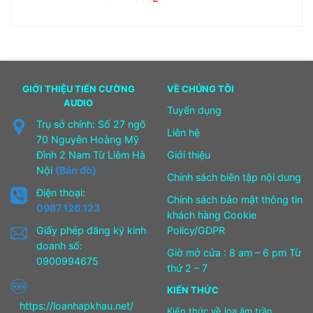
GIỚI THIỆU TIẾN CƯỜNG
VỀ CHÚNG TÔI
AUDIO
Tuyển dụng
Trụ sở chính: Số 27 ngõ
Liên hệ
70 Nguyễn Hoàng Mỹ
Đình 2 Nam Từ Liêm Hà
Giới thiệu
Nội
(Bản đồ)
Chính sách biên tập nội dung
Điện thoại:
Chính sách bảo mật thông tin
0987.126.123
khách hàng Cookie
Giấy phép đăng ký kinh
Policy/GDPR
doanh số:
Giờ mở cửa : 8 am – 6 pm Từ
0900994675
thứ 2 – 7
KIẾN THỨC
https://loanhapkhau.net/
Kiến thức về loa âm trần