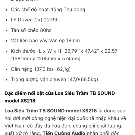
Các chế độ hoạt động Thụ động
LF Driver (2x) 2279h
Tần số chéo 80hz
Vật liệu bao vây Ván ép 18mm
Kích thước (L x W x H) 26,79 “x 47.42” x 22.57
“(681mm x 1205mm x 574mm)
Cân nặng 137,0 lbs (62,1g)
Trọng lượng vận chuyển 147,0(66,5kg)
Đặc điểm nổi bật của Loa Siêu Trầm TB SOUND
model XS218
Loa Siêu Trầm TB SOUND model XS218
là dòng sub
hơi đời mới công nghệ hiện đại quốc tế nhập khẩu về
Việt Nam có đầy đủ hóa đơn, chứng chỉ chất lượng,
xuất xứ rõ ràng.
Tiến Cường Audio
phân phối độc