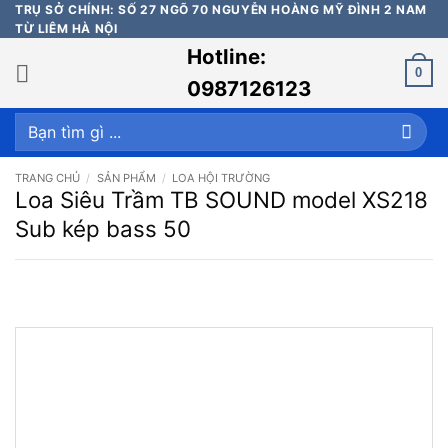
Bỏ
TRỤ SỞ CHÍNH: SỐ 27 NGÕ 70 NGUYỄN HOÀNG MỸ ĐÌNH 2 NAM
TỪ LIÊM HÀ NỘI
qua
Hotline:
nội
0
dung
0987126123
Tìm
kiếm:
TRANG CHỦ
/
SẢN PHẨM
/
LOA HỘI TRƯỜNG
Loa Siêu Trầm TB SOUND model XS218
Sub kép bass 50