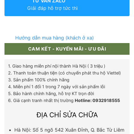
TƯ VẤN ZALO
Giải đáp hỗ trợ tức thì
Hướng dẫn mua hàng (khách ở xa)
CAM KẾT - KUYẾN MÃI - ƯU ĐÃI
1. Giao hàng miễn phí nội thành Hà Nội ( 3 triệu )
2. Thanh toán thuận tiện (có chuyển phát thu hộ Viettel)
3. Sản phẩm 100% chính hãng
4. Miễn phí 1 đổi 1 trong 7 ngày với sản phẩm lỗi
5. Bảo hành chính hãng, hỗ trợ KT trọn đời
6. Giá cạnh tranh nhất thị trường
Hotline: 0932918555
ĐỊA CHỈ SỬA CHỮA
Hà Nội: Số 5 ngõ 542 Xuân Đỉnh, Q. Bắc Từ Liêm