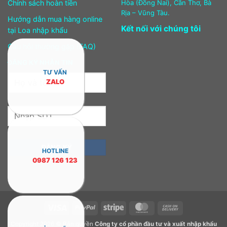
Chính sách hoàn tiền
Hòa (Đồng Nai), Cần Thơ, Bà
Rịa – Vũng Tàu.
Hướng dẫn mua hàng online
Kết nối với chúng tôi
tại Loa nhập khẩu
Câu hỏi thường gặp (FAQ)
ĐĂNG KÝ NHẬN TIN
TƯ VẤN
ZALO
HOTLINE
0987 126 123
Visa
PayPal
Stripe
MasterCard
Cash
On
Copyright 2026 © Bản quyền
Công ty cổ phần đầu tư và xuất nhập khẩu
Delivery