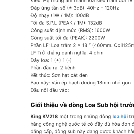
Kiểu: Hệ thống âm thanh loa siêu trầm đôi 18
Đáp ứng tần số (± 3dB): 40Hz – 120Hz
Độ nhạy (1W / 1M): 100dB
Tối đa S.P.L (PEAK / 1M): 132dB
Công suất định mức (RMS): 1600W
Công suất tối đa (PEAK): 2200W
Phần LF: Loa trầm 2 × 18 ″ (460mm. Coil125
LF Trở kháng danh nghĩa: 4 ohm
Dây loa: 1 (+) 1 (-)
Phần đầu ra: 2 kênh
Kết thúc: Sơn hạt cát đen
Bao vây: Ván ép bạch dương 18mm nhỏ gọn
Đầu nối đầu vào:
Giới thiệu về dòng Loa Sub hội trư
King KV218
một trong những dòng
loa hội t
hãng công nghệ quốc tế có đầy đủ hóa đơn đỏ
đẳng cấp, dòng sub này đang được khách hàng