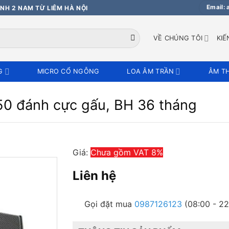
Email:
NH 2 NAM TỪ LIÊM HÀ NỘI
VỀ CHÚNG TÔI
KIẾ
G
MICRO CỔ NGỖNG
LOA ÂM TRẦN
ÂM T
50 đánh cực gấu, BH 36 tháng
Giá:
Chưa gồm VAT 8%
Liên hệ
Gọi đặt mua
0987126123
(08:00 - 22