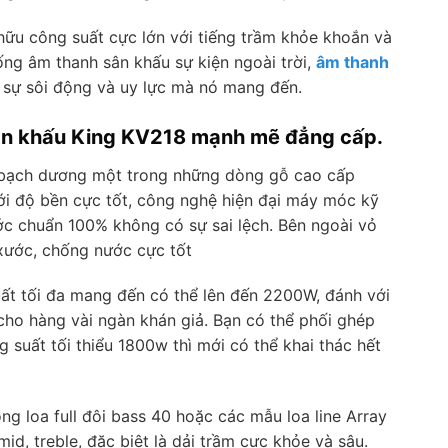
hữu công suất cực lớn với tiếng trầm khỏe khoắn và
ống âm thanh sân khấu sự kiện ngoài trời,
âm thanh
i sự sôi động và uy lực mà nó mang đến.
 sân khấu King KV218 mạnh mẽ đẳng cấp.
ỗ bạch dương một trong những dòng gỗ cao cấp
với độ bền cực tốt, công nghệ hiện đại máy móc kỹ
hước chuẩn 100% không có sự sai lệch. Bên ngoài vỏ
xước, chống nước cực tốt
ất tối đa mang đến có thể lên đến 2200W, đánh với
 cho hàng vài ngàn khán giả. Bạn có thể phối ghép
suất tối thiểu 1800w thì mới có thể khai thác hết
g loa full đôi bass 40 hoặc các mẫu loa line Array
id, treble, đặc biệt là dải trầm cực khỏe và sâu.