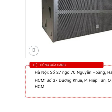
HỆ THỐNG CỬA HÀNG
Hà Nội: Số 27 ngõ 70 Nguyễn Hoàng, Hà
HCM: Số 37 Dương Khuê, P. Hiệp Tân, Q.
HCM