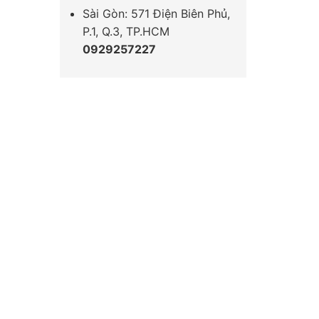
Sài Gòn: 571 Điện Biên Phủ,
P.1, Q.3, TP.HCM
0929257227