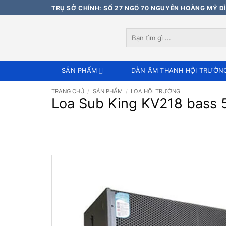
Bỏ
TRỤ SỞ CHÍNH: SỐ 27 NGÕ 70 NGUYỄN HOÀNG MỸ ĐÌ
qua
nội
Tìm
dung
kiếm:
SẢN PHẨM
DÀN ÂM THANH HỘI TRƯỜN
TRANG CHỦ
/
SẢN PHẨM
/
LOA HỘI TRƯỜNG
Loa Sub King KV218 bass 