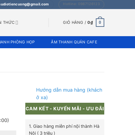
Hotline: 0987126123
 audiotiencuong@gmail.com
0
N THỨC
GIỎ HÀNG /
0
₫
HANH PHÒNG HỌP
ÂM THANH QUÁN CAFE
Hướng dẫn mua hàng (khách
ở xa)
CAM KẾT - KUYẾN MÃI - ƯU ĐÃI
:00)
1. Giao hàng miễn phí nội thành Hà
Nội ( 3 triệu )