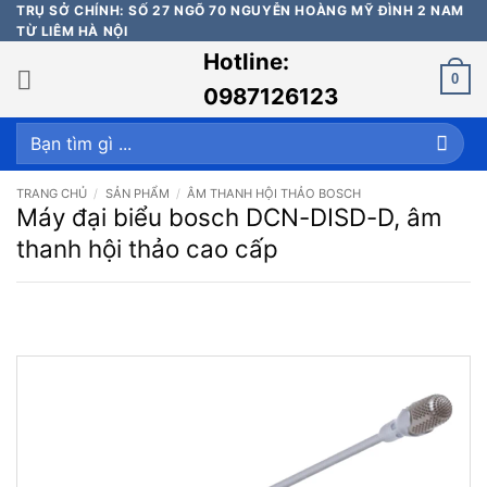
Bỏ
TRỤ SỞ CHÍNH: SỐ 27 NGÕ 70 NGUYỄN HOÀNG MỸ ĐÌNH 2 NAM
TỪ LIÊM HÀ NỘI
qua
Hotline:
nội
0
dung
0987126123
Tìm
kiếm:
TRANG CHỦ
/
SẢN PHẨM
/
ÂM THANH HỘI THẢO BOSCH
Máy đại biểu bosch DCN-DISD-D, âm
thanh hội thảo cao cấp