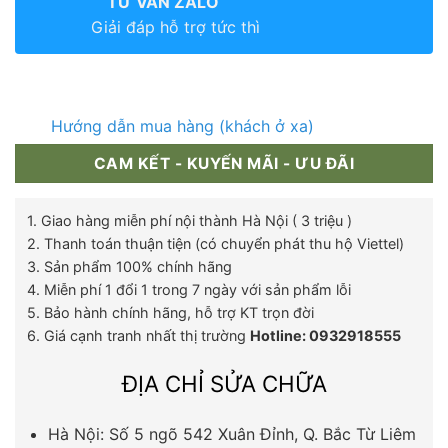
TƯ VẤN ZALO
Giải đáp hỗ trợ tức thì
Hướng dẫn mua hàng (khách ở xa)
CAM KẾT - KUYẾN MÃI - ƯU ĐÃI
1. Giao hàng miễn phí nội thành Hà Nội ( 3 triệu )
2. Thanh toán thuận tiện (có chuyển phát thu hộ Viettel)
3. Sản phẩm 100% chính hãng
4. Miễn phí 1 đổi 1 trong 7 ngày với sản phẩm lỗi
5. Bảo hành chính hãng, hỗ trợ KT trọn đời
6. Giá cạnh tranh nhất thị trường
Hotline: 0932918555
ĐỊA CHỈ SỬA CHỮA
Hà Nội: Số 5 ngõ 542 Xuân Đỉnh, Q. Bắc Từ Liêm