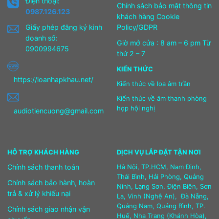
Điện thoại:
Chính sách bảo mật thông tin
0987.126.123
khách hàng Cookie
Giấy phép đăng ký kinh
Policy/GDPR
doanh số:
Giờ mở cửa : 8 am – 6 pm Từ
0900994675
thứ 2 – 7
KIẾN THỨC
https://loanhapkhau.net/
Kiến thức về loa âm trần
Kiến thức về âm thanh phòng
họp hội nghị
audiotiencuong@gmail.com
HỖ TRỢ KHÁCH HÀNG
DỊCH VỤ LẮP ĐẶT TẬN NƠI
Chính sách thanh toán
Hà Nội, TP.HCM, Nam Định,
Thái Bình, Hải Phòng, Quảng
Chính sách bảo hành, hoàn
Ninh, Lạng Sơn, Điện Biên, Sơn
trả & xử lý khiếu nại
La, Vinh (Nghệ An), Đà Nẵng,
Quảng Nam, Quảng Bình, TP.
Chính sách giao nhận vận
Huế, Nha Trang (Khánh Hòa),