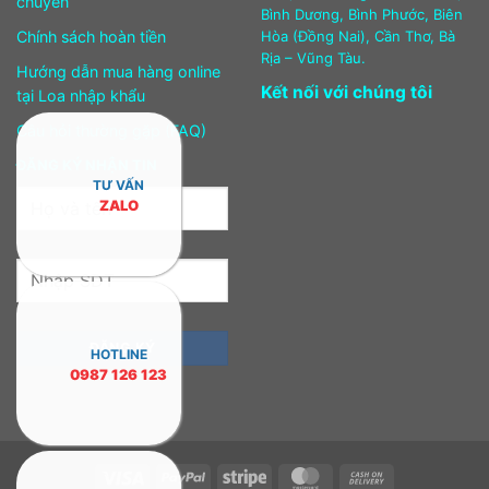
chuyển
Bình Dương, Bình Phước, Biên
Chính sách hoàn tiền
Hòa (Đồng Nai), Cần Thơ, Bà
Rịa – Vũng Tàu.
Hướng dẫn mua hàng online
Kết nối với chúng tôi
tại Loa nhập khẩu
Câu hỏi thường gặp (FAQ)
ĐĂNG KÝ NHẬN TIN
TƯ VẤN
ZALO
HOTLINE
0987 126 123
Visa
PayPal
Stripe
MasterCard
Cash