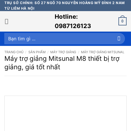
Bỏ
TRỤ SỞ CHÍNH: SỐ 27 NGÕ 70 NGUYỄN HOÀNG MỸ ĐÌNH 2 NAM
TỪ LIÊM HÀ NỘI
qua
Hotline:
nội
0
dung
0987126123
Tìm
kiếm:
TRANG CHỦ
/
SẢN PHẨM
/
MÁY TRỢ GIẢNG
/
MÁY TRỢ GIẢNG MITSUNAL
Máy trợ giảng Mitsunal M8 thiết bị trợ
giảng, giá tốt nhất