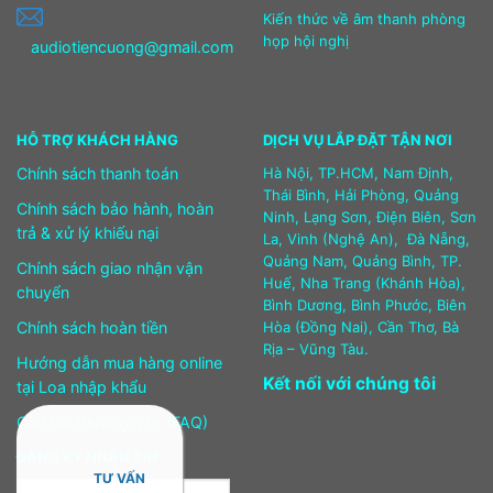
Kiến thức về âm thanh phòng
họp hội nghị
audiotiencuong@gmail.com
HỖ TRỢ KHÁCH HÀNG
DỊCH VỤ LẮP ĐẶT TẬN NƠI
Chính sách thanh toán
Hà Nội, TP.HCM, Nam Định,
Thái Bình, Hải Phòng, Quảng
Chính sách bảo hành, hoàn
Ninh, Lạng Sơn, Điện Biên, Sơn
trả & xử lý khiếu nại
La, Vinh (Nghệ An), Đà Nẵng,
Quảng Nam, Quảng Bình, TP.
Chính sách giao nhận vận
Huế, Nha Trang (Khánh Hòa),
chuyển
Bình Dương, Bình Phước, Biên
Chính sách hoàn tiền
Hòa (Đồng Nai), Cần Thơ, Bà
Rịa – Vũng Tàu.
Hướng dẫn mua hàng online
Kết nối với chúng tôi
tại Loa nhập khẩu
Câu hỏi thường gặp (FAQ)
ĐĂNG KÝ NHẬN TIN
TƯ VẤN