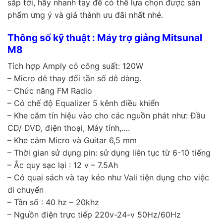
sắp tới, hãy nhanh tay để có thể lựa chọn được sản
phẩm ưng ý và giá thành ưu đãi nhất nhé.
Thông số kỹ thuật :
Máy trợ giảng Mitsunal
M8
Tích hợp Amply có công suất: 120W
– Micro dễ thay đổi tần số dễ dàng.
– Chức năng FM Radio
– Có chế độ Equalizer 5 kênh điều khiển
– Khe cắm tín hiệu vào cho các nguồn phát như: Đầu
CD/ DVD, điện thoại, Máy tính,….
– Khe cắm Micro và Guitar 6,5 mm
– Thời gian sử dụng pin: sử dụng liên tục từ 6-10 tiếng
– Ắc quy sạc lại : 12 v – 7.5Ah
– Có quai sách và tay kéo như Vali tiện dụng cho việc
di chuyển
– Tần số : 40 hz – 20khz
– Nguồn điện trực tiếp 220v-24-v 50Hz/60Hz