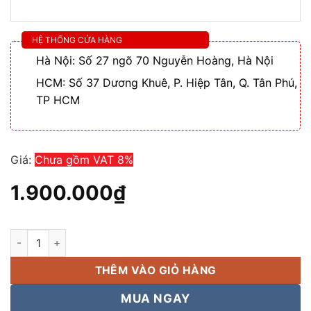
HỆ THỐNG CỬA HÀNG
Hà Nội: Số 27 ngõ 70 Nguyễn Hoàng, Hà Nội
HCM: Số 37 Dương Khuê, P. Hiệp Tân, Q. Tân Phú,
TP HCM
Giá:
Chưa gồm VAT 8%
1.900.000
₫
Máy trợ giảng Mitsunal M8 thiết bị trợ giảng, giá tốt nhất số l
THÊM VÀO GIỎ HÀNG
MUA NGAY