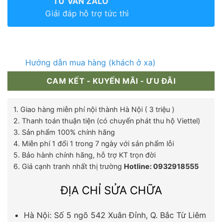
TƯ VẤN ZALO
Giải đáp hỗ trợ tức thì
Hướng dẫn mua hàng (khách ở xa)
CAM KẾT - KUYẾN MÃI - ƯU ĐÃI
1. Giao hàng miễn phí nội thành Hà Nội ( 3 triệu )
2. Thanh toán thuận tiện (có chuyển phát thu hộ Viettel)
3. Sản phẩm 100% chính hãng
4. Miễn phí 1 đổi 1 trong 7 ngày với sản phẩm lỗi
5. Bảo hành chính hãng, hỗ trợ KT trọn đời
6. Giá cạnh tranh nhất thị trường
Hotline: 0932918555
ĐỊA CHỈ SỬA CHỮA
Hà Nội: Số 5 ngõ 542 Xuân Đỉnh, Q. Bắc Từ Liêm