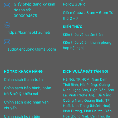
Giấy phép đăng ký kinh
Policy/GDPR
doanh số:
Giờ mở cửa : 8 am – 6 pm Từ
0900994675
thứ 2 – 7
KIẾN THỨC
https://loanhapkhau.net/
Kiến thức về loa âm trần
Kiến thức về âm thanh phòng
họp hội nghị
audiotiencuong@gmail.com
HỖ TRỢ KHÁCH HÀNG
DỊCH VỤ LẮP ĐẶT TẬN NƠI
Chính sách thanh toán
Hà Nội, TP.HCM, Nam Định,
Thái Bình, Hải Phòng, Quảng
Chính sách bảo hành, hoàn
Ninh, Lạng Sơn, Điện Biên, Sơn
trả & xử lý khiếu nại
La, Vinh (Nghệ An), Đà Nẵng,
Quảng Nam, Quảng Bình, TP.
Chính sách giao nhận vận
Huế, Nha Trang (Khánh Hòa),
chuyển
Bình Dương, Bình Phước, Biên
Chính sách hoàn tiền
Hòa (Đồng Nai), Cần Thơ, Bà