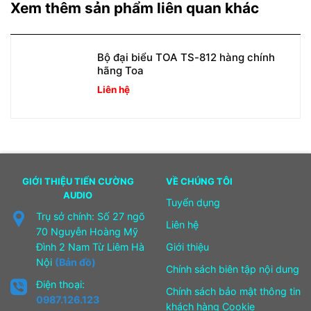
Xem thêm sản phẩm liên quan khác
Bộ đại biểu TOA TS-812 hàng chính
hãng Toa
Liên hệ
GIỚI THIỆU TIẾN CƯỜNG
VỀ CHÚNG TÔI
AUDIO
Tuyển dụng
Trụ sở chính: Số 27 ngõ
Liên hệ
70 Nguyễn Hoàng Mỹ
Đình 2 Nam Từ Liêm Hà
Giới thiệu
Nội
(Bản đồ)
Chính sách biên tập nội dung
Điện thoại:
Chính sách bảo mật thông tin
0987.126.123
khách hàng Cookie