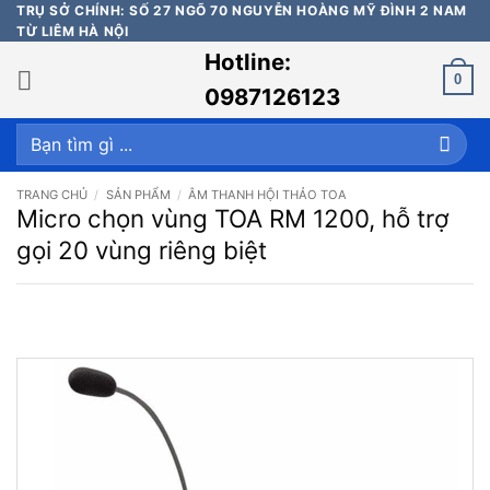
Bỏ
TRỤ SỞ CHÍNH: SỐ 27 NGÕ 70 NGUYỄN HOÀNG MỸ ĐÌNH 2 NAM
TỪ LIÊM HÀ NỘI
qua
Hotline:
nội
0
dung
0987126123
Tìm
kiếm:
TRANG CHỦ
/
SẢN PHẨM
/
ÂM THANH HỘI THẢO TOA
Micro chọn vùng TOA RM 1200, hỗ trợ
gọi 20 vùng riêng biệt