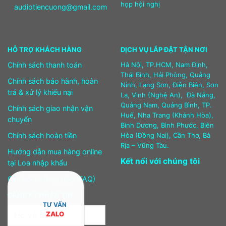
họp hội nghị
audiotiencuong@gmail.com
HỖ TRỢ KHÁCH HÀNG
DỊCH VỤ LẮP ĐẶT TẬN NƠI
Chính sách thanh toán
Hà Nội, TP.HCM, Nam Định,
Thái Bình, Hải Phòng, Quảng
Chính sách bảo hành, hoàn
Ninh, Lạng Sơn, Điện Biên, Sơn
trả & xử lý khiếu nại
La, Vinh (Nghệ An), Đà Nẵng,
Quảng Nam, Quảng Bình, TP.
Chính sách giao nhận vận
Huế, Nha Trang (Khánh Hòa),
chuyển
Bình Dương, Bình Phước, Biên
Chính sách hoàn tiền
Hòa (Đồng Nai), Cần Thơ, Bà
Rịa – Vũng Tàu.
Hướng dẫn mua hàng online
Kết nối với chúng tôi
tại Loa nhập khẩu
Câu hỏi thường gặp (FAQ)
ĐĂNG KÝ NHẬN TIN
TƯ VẤN
ZALO