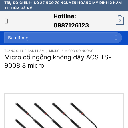
Bỏ
TRỤ SỞ CHÍNH: SỐ 27 NGÕ 70 NGUYỄN HOÀNG MỸ ĐÌNH 2 NAM
TỪ LIÊM HÀ NỘI
qua
Hotline:
nội
0
dung
0987126123
Tìm
kiếm:
TRANG CHỦ
/
SẢN PHẨM
/
MICRO
/
MICRO CỔ NGỖNG
Micro cổ ngỗng không dây ACS TS-
9008 8 micro