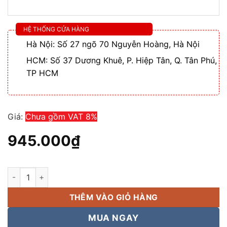
HỆ THỐNG CỬA HÀNG
Hà Nội: Số 27 ngõ 70 Nguyễn Hoàng, Hà Nội
HCM: Số 37 Dương Khuê, P. Hiệp Tân, Q. Tân Phú,
TP HCM
Giá:
Chưa gồm VAT 8%
945.000
₫
Micro không dây shure PGX4 Bắt âm chuẩn, giá thành cạnh tra
THÊM VÀO GIỎ HÀNG
MUA NGAY