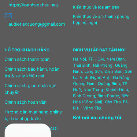
https://loanhapkhau.net/
Kiến thức về loa âm trần
Kiến thức về âm thanh phòng
họp hội nghị
audiotiencuong@gmail.com
HỖ TRỢ KHÁCH HÀNG
DỊCH VỤ LẮP ĐẶT TẬN NƠI
Chính sách thanh toán
Hà Nội, TP.HCM, Nam Định,
Thái Bình, Hải Phòng, Quảng
Chính sách bảo hành, hoàn
Ninh, Lạng Sơn, Điện Biên, Sơn
trả & xử lý khiếu nại
La, Vinh (Nghệ An), Đà Nẵng,
Quảng Nam, Quảng Bình, TP.
Chính sách giao nhận vận
Huế, Nha Trang (Khánh Hòa),
chuyển
Bình Dương, Bình Phước, Biên
Chính sách hoàn tiền
Hòa (Đồng Nai), Cần Thơ, Bà
Rịa – Vũng Tàu.
Hướng dẫn mua hàng online
Kết nối với chúng tôi
tại Loa nhập khẩu
Câu hỏi thường gặp (FAQ)