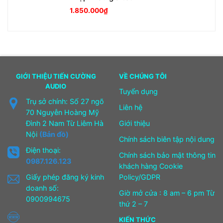
1.850.000
₫
GIỚI THIỆU TIẾN CƯỜNG
VỀ CHÚNG TÔI
AUDIO
Tuyển dụng
Trụ sở chính: Số 27 ngõ
Liên hệ
70 Nguyễn Hoàng Mỹ
Đình 2 Nam Từ Liêm Hà
Giới thiệu
Nội
(Bản đồ)
Chính sách biên tập nội dung
Điện thoại:
Chính sách bảo mật thông tin
0987.126.123
khách hàng Cookie
Giấy phép đăng ký kinh
Policy/GDPR
doanh số:
Giờ mở cửa : 8 am – 6 pm Từ
0900994675
thứ 2 – 7
KIẾN THỨC