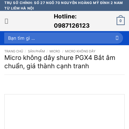
Bỏ
TRỤ SỞ CHÍNH: SỐ 27 NGÕ 70 NGUYỄN HOÀNG MỸ ĐÌNH 2 NAM
TỪ LIÊM HÀ NỘI
qua
Hotline:
nội
0
dung
0987126123
Tìm
kiếm:
TRANG CHỦ
/
SẢN PHẨM
/
MICRO
/
MICRO KHÔNG DÂY
Micro không dây shure PGX4 Bắt âm
chuẩn, giá thành cạnh tranh