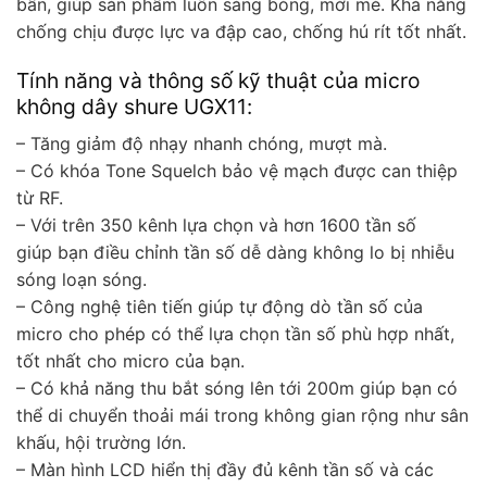
bẩn, giúp sản phẩm luôn sáng bóng, mới mẻ. Khả năng
chống chịu được lực va đập cao, chống hú rít tốt nhất.
Tính năng và thông số kỹ thuật của micro
không dây shure UGX11:
– Tăng giảm độ nhạy nhanh chóng, mượt mà.
– Có khóa Tone Squelch bảo vệ mạch được can thiệp
từ RF.
– Với trên 350 kênh lựa chọn và hơn 1600 tần số
giúp bạn điều chỉnh tần số dễ dàng không lo bị nhiễu
sóng loạn sóng.
– Công nghệ tiên tiến giúp tự động dò tần số của
micro cho phép có thể lựa chọn tần số phù hợp nhất,
tốt nhất cho micro của bạn.
– Có khả năng thu bắt sóng lên tới 200m giúp bạn có
thể di chuyển thoải mái trong không gian rộng như sân
khấu, hội trường lớn.
– Màn hình LCD hiển thị đầy đủ kênh tần số và các