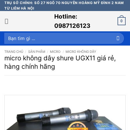
Bỏ
TRỤ SỞ CHÍNH: SỐ 27 NGÕ 70 NGUYỄN HOÀNG MỸ ĐÌNH 2 NAM
TỪ LIÊM HÀ NỘI
qua
Hotline:
nội
0
dung
0987126123
Tìm
kiếm:
TRANG CHỦ
/
SẢN PHẨM
/
MICRO
/
MICRO KHÔNG DÂY
micro không dây shure UGX11 giá rẻ,
hàng chính hãng