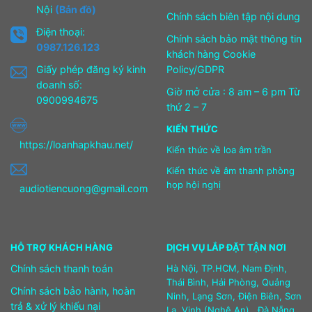
Nội
(Bản đồ)
Chính sách biên tập nội dung
Điện thoại:
Chính sách bảo mật thông tin
0987.126.123
khách hàng Cookie
Giấy phép đăng ký kinh
Policy/GDPR
doanh số:
Giờ mở cửa : 8 am – 6 pm Từ
0900994675
thứ 2 – 7
KIẾN THỨC
https://loanhapkhau.net/
Kiến thức về loa âm trần
Kiến thức về âm thanh phòng
họp hội nghị
audiotiencuong@gmail.com
HỖ TRỢ KHÁCH HÀNG
DỊCH VỤ LẮP ĐẶT TẬN NƠI
Chính sách thanh toán
Hà Nội, TP.HCM, Nam Định,
Thái Bình, Hải Phòng, Quảng
Chính sách bảo hành, hoàn
Ninh, Lạng Sơn, Điện Biên, Sơn
trả & xử lý khiếu nại
La, Vinh (Nghệ An), Đà Nẵng,