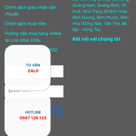
Quảng Nam, Quảng Bình, TP.
Chính sách giao nhận vận
Huế, Nha Trang (Khánh Hòa),
chuyển
Bình Dương, Bình Phước, Biên
Chính sách hoàn tiền
Hòa (Đồng Nai), Cần Thơ, Bà
Rịa – Vũng Tàu.
Hướng dẫn mua hàng online
Kết nối với chúng tôi
tại Loa nhập khẩu
Câu hỏi thường gặp (FAQ)
ĐĂNG KÝ NHẬN TIN
TƯ VẤN
ZALO
HOTLINE
0987 126 123