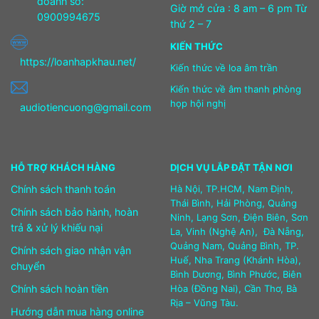
doanh số:
Giờ mở cửa : 8 am – 6 pm Từ
0900994675
thứ 2 – 7
KIẾN THỨC
https://loanhapkhau.net/
Kiến thức về loa âm trần
Kiến thức về âm thanh phòng
họp hội nghị
audiotiencuong@gmail.com
HỖ TRỢ KHÁCH HÀNG
DỊCH VỤ LẮP ĐẶT TẬN NƠI
Chính sách thanh toán
Hà Nội, TP.HCM, Nam Định,
Thái Bình, Hải Phòng, Quảng
Chính sách bảo hành, hoàn
Ninh, Lạng Sơn, Điện Biên, Sơn
trả & xử lý khiếu nại
La, Vinh (Nghệ An), Đà Nẵng,
Quảng Nam, Quảng Bình, TP.
Chính sách giao nhận vận
Huế, Nha Trang (Khánh Hòa),
chuyển
Bình Dương, Bình Phước, Biên
Chính sách hoàn tiền
Hòa (Đồng Nai), Cần Thơ, Bà
Rịa – Vũng Tàu.
Hướng dẫn mua hàng online