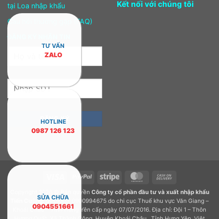
Kết nối với chúng tôi
tại Loa nhập khẩu
Câu hỏi thường gặp (FAQ)
ĐĂNG KÝ NHẬN TIN
TƯ VẤN
ZALO
HOTLINE
0987 126 123
Visa
PayPal
Stripe
MasterCard
Cash
On
Copyright 2026 © Bản quyền
Công ty cổ phần đầu tư và xuất nhập khẩu
Delivery
SỬA CHỮA
Tiến Cường.
GPDKKD: 0900994675 do chi cục Thuế khu vực Văn Giang –
0904551661
Khoái Châu – Tỉnh Hưng Yên cấp ngày 07/07/2016. Địa chỉ: Đội 1 – Thôn
Hương Quất, Xã Thành Công, Huyện Khoái Châu , Tỉnh Hưng Yên, Việt