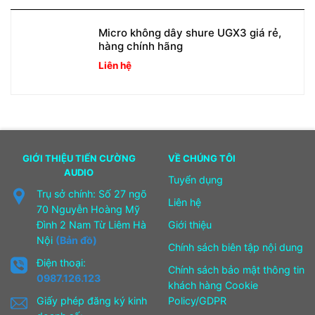
Micro không dây shure UGX3 giá rẻ,
hàng chính hãng
Liên hệ
GIỚI THIỆU TIẾN CƯỜNG
VỀ CHÚNG TÔI
AUDIO
Tuyển dụng
Trụ sở chính: Số 27 ngõ
Liên hệ
70 Nguyễn Hoàng Mỹ
Đình 2 Nam Từ Liêm Hà
Giới thiệu
Nội
(Bản đồ)
Chính sách biên tập nội dung
Điện thoại:
Chính sách bảo mật thông tin
0987.126.123
khách hàng Cookie
Giấy phép đăng ký kinh
Policy/GDPR