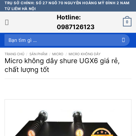
Bỏ
TRỤ SỞ CHÍNH: SỐ 27 NGÕ 70 NGUYỄN HOÀNG MỸ ĐÌNH 2 NAM
TỪ LIÊM HÀ NỘI
qua
Hotline:
nội
0
dung
0987126123
Tìm
kiếm:
TRANG CHỦ
/
SẢN PHẨM
/
MICRO
/
MICRO KHÔNG DÂY
Micro không dây shure UGX6 giá rẻ,
chất lượng tốt