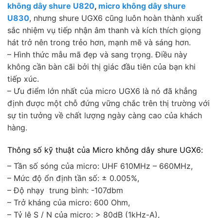
không dây shure U820
,
micro không dây shure
U830
, nhưng shure UGX6 cũng luôn hoàn thành xuất
sắc nhiệm vụ tiếp nhận âm thanh và kích thích giọng
hát trở nên trong trẻo hơn, mạnh mẽ và sáng hơn.
– Hình thức mẫu mã đẹp và sang trọng. Điều này
không cần bàn cãi bởi thị giác đầu tiên của bạn khi
tiếp xúc.
– Ưu điểm lớn nhất của micro UGX6 là nó đã khẳng
định được một chỗ đứng vững chắc trên thị trường với
sự tin tưởng về chất lượng ngày càng cao của khách
hàng.
Thông số kỹ thuật của
Micro không dây shure UGX6
:
– Tần số sóng của micro: UHF 610MHz – 660MHz,
– Mức độ ổn định tần số: ± 0.005%,
– Độ nhạy trung bình: -107dbm
– Trở kháng của micro: 600 Ohm,
– Tỷ lệ S / N của micro: > 80dB (1kHz-A),