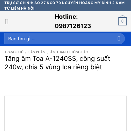
Bỏ
TRỤ SỞ CHÍNH: SỐ 27 NGÕ 70 NGUYỄN HOÀNG MỸ ĐÌNH 2 NAM
TỪ LIÊM HÀ NỘI
qua
Hotline:
nội
0
dung
0987126123
Tìm
kiếm:
TRANG CHỦ
/
SẢN PHẨM
/
ÂM THANH THÔNG BÁO
Tăng âm Toa A-1240SS, công suất
240w, chia 5 vùng loa riêng biệt