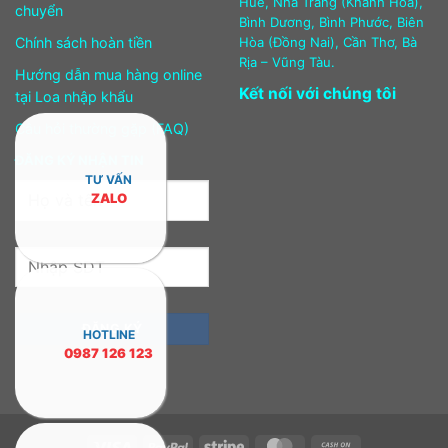
Huế, Nha Trang (Khánh Hòa),
chuyển
Bình Dương, Bình Phước, Biên
Chính sách hoàn tiền
Hòa (Đồng Nai), Cần Thơ, Bà
Rịa – Vũng Tàu.
Hướng dẫn mua hàng online
Kết nối với chúng tôi
tại Loa nhập khẩu
Câu hỏi thường gặp (FAQ)
ĐĂNG KÝ NHẬN TIN
TƯ VẤN
ZALO
HOTLINE
0987 126 123
Visa
PayPal
Stripe
MasterCard
Cash