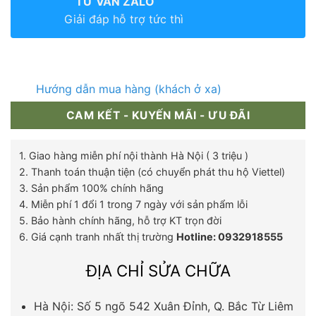
TƯ VẤN ZALO
Giải đáp hỗ trợ tức thì
Hướng dẫn mua hàng (khách ở xa)
CAM KẾT - KUYẾN MÃI - ƯU ĐÃI
1. Giao hàng miễn phí nội thành Hà Nội ( 3 triệu )
2. Thanh toán thuận tiện (có chuyển phát thu hộ Viettel)
3. Sản phẩm 100% chính hãng
4. Miễn phí 1 đổi 1 trong 7 ngày với sản phẩm lỗi
5. Bảo hành chính hãng, hỗ trợ KT trọn đời
6. Giá cạnh tranh nhất thị trường
Hotline: 0932918555
ĐỊA CHỈ SỬA CHỮA
Hà Nội: Số 5 ngõ 542 Xuân Đỉnh, Q. Bắc Từ Liêm