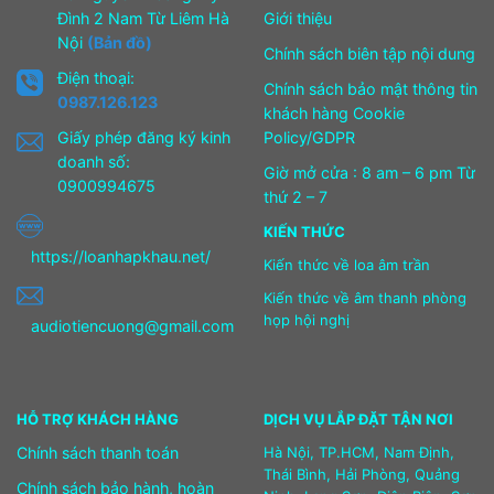
Đình 2 Nam Từ Liêm Hà
Giới thiệu
Nội
(Bản đồ)
Chính sách biên tập nội dung
Điện thoại:
Chính sách bảo mật thông tin
0987.126.123
khách hàng Cookie
Giấy phép đăng ký kinh
Policy/GDPR
doanh số:
Giờ mở cửa : 8 am – 6 pm Từ
0900994675
thứ 2 – 7
KIẾN THỨC
https://loanhapkhau.net/
Kiến thức về loa âm trần
Kiến thức về âm thanh phòng
họp hội nghị
audiotiencuong@gmail.com
HỖ TRỢ KHÁCH HÀNG
DỊCH VỤ LẮP ĐẶT TẬN NƠI
Chính sách thanh toán
Hà Nội, TP.HCM, Nam Định,
Thái Bình, Hải Phòng, Quảng
Chính sách bảo hành, hoàn