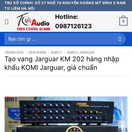
Bỏ
TRỤ SỞ CHÍNH: SỐ 27 NGÕ 70 NGUYỄN HOÀNG MỸ ĐÌNH 2 NAM
TỪ LIÊM HÀ NỘI
qua
Hotline:
nội
0
dung
0987126123
Tìm
kiếm:
TRANG CHỦ
/
SẢN PHẨM
/
AMPLY
/
AMPLY JARGUAR
Tạo vang Jarguar KM 202 hàng nhập
khẩu KOMI Jarguar, giá chuẩn