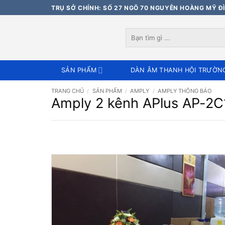
Bỏ
TRỤ SỞ CHÍNH: SỐ 27 NGÕ 70 NGUYỄN HOÀNG MỸ ĐÌ
qua
nội
Tìm
dung
kiếm:
SẢN PHẨM
DÀN ÂM THANH HỘI TRƯỜN
TRANG CHỦ
/
SẢN PHẨM
/
AMPLY
/
AMPLY THÔNG BÁO
Amply 2 kênh APlus AP-2C