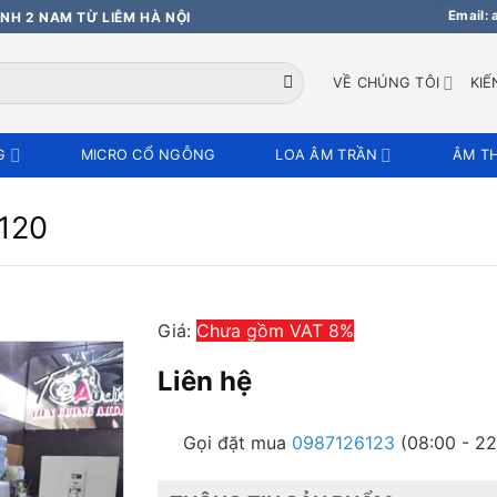
Email:
NH 2 NAM TỪ LIÊM HÀ NỘI
VỀ CHÚNG TÔI
KIẾ
G
MICRO CỔ NGỖNG
LOA ÂM TRẦN
ÂM T
120
Giá:
Chưa gồm VAT 8%
Liên hệ
Gọi đặt mua
0987126123
(08:00 - 22