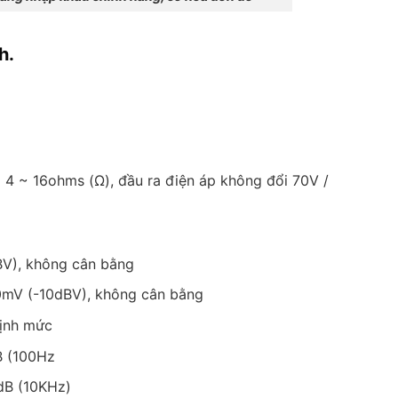
h.
i 4 ~ 16ohms (Ω), đầu ra điện áp không đổi 70V /
BV), không cân bằng
0mV (-10dBV), không cân bằng
định mức
B (100Hz
0dB (10KHz)