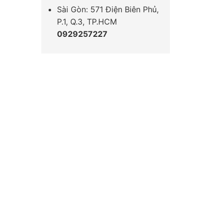
Sài Gòn: 571 Điện Biên Phủ,
P.1, Q.3, TP.HCM
0929257227