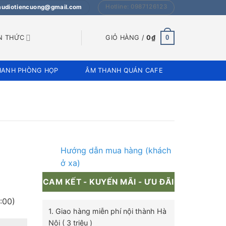
Hotline: 0987126123
 audiotiencuong@gmail.com
0
N THỨC
GIỎ HÀNG /
0
₫
HANH PHÒNG HỌP
ÂM THANH QUÁN CAFE
Hướng dẫn mua hàng (khách
ở xa)
CAM KẾT - KUYẾN MÃI - ƯU ĐÃI
:00)
1. Giao hàng miễn phí nội thành Hà
Nội ( 3 triệu )