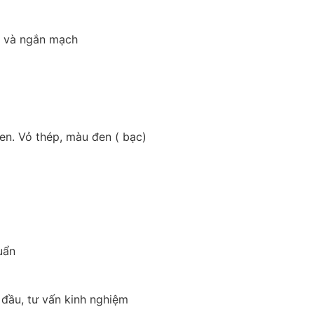
g và ngắn mạch
n. Vỏ thép, màu đen ( bạc)
uẩn
 đầu, tư vấn kinh nghiệm