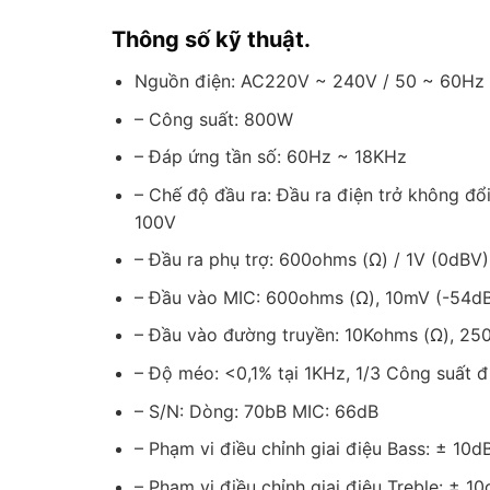
Thông số kỹ thuật.
Nguồn điện: AC220V ~ 240V / 50 ~ 60Hz
– Công suất: 800W
– Đáp ứng tần số: 60Hz ~ 18KHz
– Chế độ đầu ra: Đầu ra điện trở không đổ
100V
– Đầu ra phụ trợ: 600ohms (Ω) / 1V (0dBV)
– Đầu vào MIC: 600ohms (Ω), 10mV (-54d
– Đầu vào đường truyền: 10Kohms (Ω), 25
– Độ méo: <0,1% tại 1KHz, 1/3 Công suất 
– S/N: Dòng: 70bB MIC: 66dB
– Phạm vi điều chỉnh giai điệu Bass: ± 10d
– Phạm vi điều chỉnh giai điệu Treble: ± 1