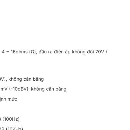
i 4 ~ 16ohms (Ω), đầu ra điện áp không đổi 70V /
BV), không cân bằng
0mV (-10dBV), không cân bằng
định mức
B (100Hz)
0dB (10KHz)