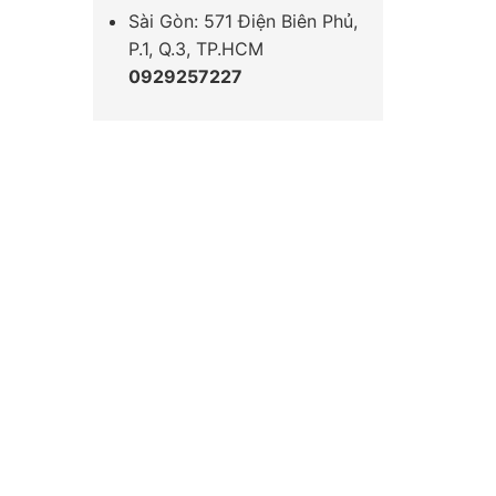
Sài Gòn: 571 Điện Biên Phủ,
P.1, Q.3, TP.HCM
0929257227