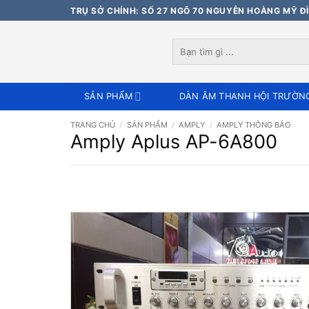
Bỏ
TRỤ SỞ CHÍNH: SỐ 27 NGÕ 70 NGUYỄN HOÀNG MỸ ĐÌ
qua
nội
Tìm
dung
kiếm:
SẢN PHẨM
DÀN ÂM THANH HỘI TRƯỜN
TRANG CHỦ
/
SẢN PHẨM
/
AMPLY
/
AMPLY THÔNG BÁO
Amply Aplus AP-6A800