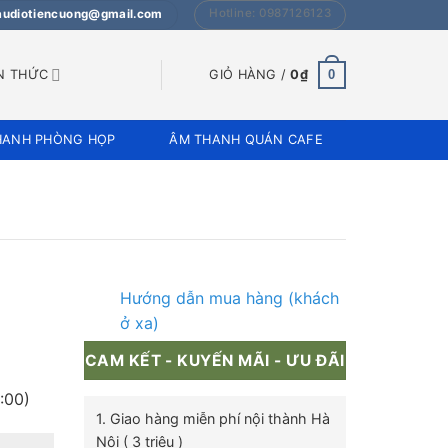
Hotline: 0987126123
 audiotiencuong@gmail.com
0
N THỨC
GIỎ HÀNG /
0
₫
HANH PHÒNG HỌP
ÂM THANH QUÁN CAFE
Hướng dẫn mua hàng (khách
ở xa)
CAM KẾT - KUYẾN MÃI - ƯU ĐÃI
:00)
1. Giao hàng miễn phí nội thành Hà
Nội ( 3 triệu )