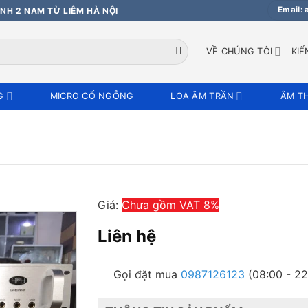
Email:
NH 2 NAM TỪ LIÊM HÀ NỘI
VỀ CHÚNG TÔI
KIẾ
G
MICRO CỔ NGỖNG
LOA ÂM TRẦN
ÂM T
Giá:
Chưa gồm VAT 8%
Liên hệ
Gọi đặt mua
0987126123
(08:00 - 22