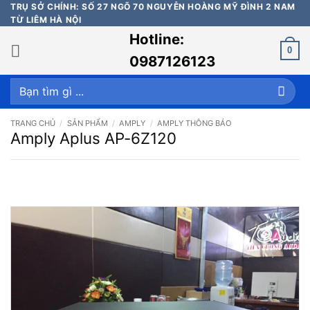
Bỏ
TRỤ SỞ CHÍNH: SỐ 27 NGÕ 70 NGUYỄN HOÀNG MỸ ĐÌNH 2 NAM
TỪ LIÊM HÀ NỘI
qua
Hotline:
nội
0
dung
0987126123
Tìm
kiếm:
TRANG CHỦ
/
SẢN PHẨM
/
AMPLY
/
AMPLY THÔNG BÁO
Amply Aplus AP-6Z120