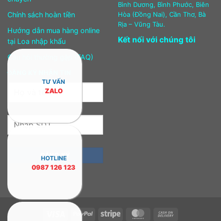
Bình Dương, Bình Phước, Biên
Chính sách hoàn tiền
Hòa (Đồng Nai), Cần Thơ, Bà
Rịa – Vũng Tàu.
Hướng dẫn mua hàng online
Kết nối với chúng tôi
tại Loa nhập khẩu
Câu hỏi thường gặp (FAQ)
ĐĂNG KÝ NHẬN TIN
TƯ VẤN
ZALO
HOTLINE
0987 126 123
Visa
PayPal
Stripe
MasterCard
Cash