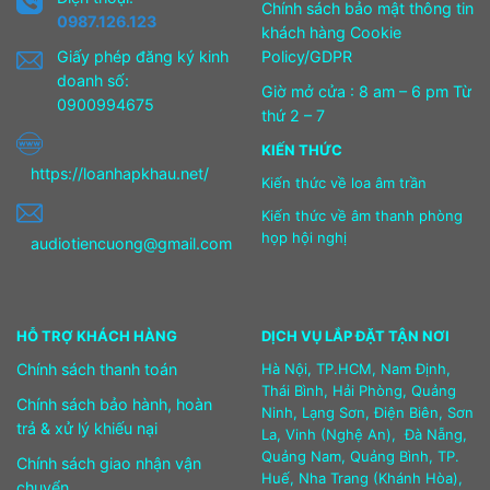
Chính sách bảo mật thông tin
0987.126.123
khách hàng Cookie
Giấy phép đăng ký kinh
Policy/GDPR
doanh số:
Giờ mở cửa : 8 am – 6 pm Từ
0900994675
thứ 2 – 7
KIẾN THỨC
https://loanhapkhau.net/
Kiến thức về loa âm trần
Kiến thức về âm thanh phòng
họp hội nghị
audiotiencuong@gmail.com
HỖ TRỢ KHÁCH HÀNG
DỊCH VỤ LẮP ĐẶT TẬN NƠI
Chính sách thanh toán
Hà Nội, TP.HCM, Nam Định,
Thái Bình, Hải Phòng, Quảng
Chính sách bảo hành, hoàn
Ninh, Lạng Sơn, Điện Biên, Sơn
trả & xử lý khiếu nại
La, Vinh (Nghệ An), Đà Nẵng,
Quảng Nam, Quảng Bình, TP.
Chính sách giao nhận vận
Huế, Nha Trang (Khánh Hòa),
chuyển