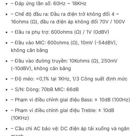
– Đáp ứng tần số: 60Hz ~ 18KHz
– Chế độ đầu ra: Đầu ra điện trở không đổi 4 ~
16ohms (Ω), đầu ra điện áp không đổi 70V / 100V
– Đầu ra phụ trợ: 600ohms (Ω) / 1V (0dBV)
– Đầu vào MIC: 600ohms (Ω), 10mV (-54dBV),
không cân bằng
– Đầu vào đường truyền: 10Kohms (Ω), 250mV
(-10dBV), không cân bằng
– Độ méo: <0,1% tại 1KHz, 1/3 Công suất định mức
– S/N: Dòng: 70bB MIC: 66dB
– Phạm vi điều chỉnh giai điệu Bass: ± 10dB (100Hz)
– Phạm vi điều chỉnh giai điệu Treble: ± 10dB
(10KHz)
– Cầu chì AC bảo vệ: DC điện áp tải xuống và ngắn
mạch