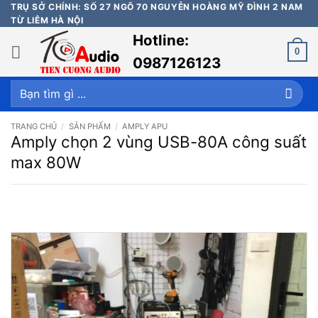
Bỏ
TRỤ SỞ CHÍNH: SỐ 27 NGÕ 70 NGUYỄN HOÀNG MỸ ĐÌNH 2 NAM
TỪ LIÊM HÀ NỘI
qua
Hotline:
nội
0
dung
0987126123
Tìm
kiếm:
TRANG CHỦ
/
SẢN PHẨM
/
AMPLY APU
Amply chọn 2 vùng USB-80A công suất
max 80W