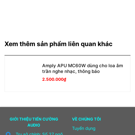
Xem thêm sản phẩm liên quan khác
Amply APU MC60W dùng cho loa âm
trần nghe nhạc, thông báo
2.500.000
₫
GIỚI THIỆU TIẾN CƯỜNG
VỀ CHÚNG TÔI
AUDIO
Tuyển dụng
Trụ sở chính: Số 27 ngõ