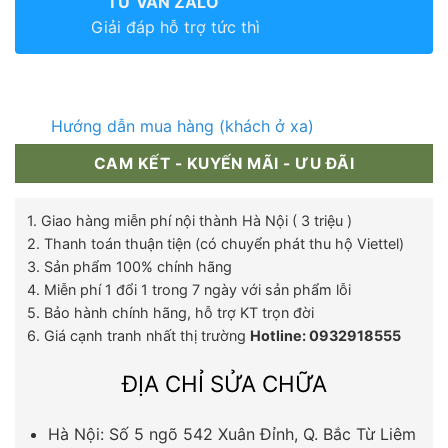
TƯ VẤN ZALO
Giải đáp hỗ trợ tức thì
Hướng dẫn mua hàng (khách ở xa)
CAM KẾT - KUYẾN MÃI - ƯU ĐÃI
1. Giao hàng miễn phí nội thành Hà Nội ( 3 triệu )
2. Thanh toán thuận tiện (có chuyển phát thu hộ Viettel)
3. Sản phẩm 100% chính hãng
4. Miễn phí 1 đổi 1 trong 7 ngày với sản phẩm lỗi
5. Bảo hành chính hãng, hỗ trợ KT trọn đời
6. Giá cạnh tranh nhất thị trường
Hotline: 0932918555
ĐỊA CHỈ SỬA CHỮA
Hà Nội: Số 5 ngõ 542 Xuân Đỉnh, Q. Bắc Từ Liêm