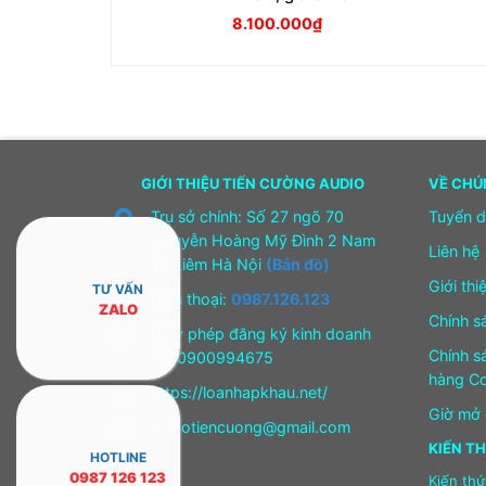
8.100.000
₫
GIỚI THIỆU TIẾN CƯỜNG AUDIO
VỀ CHÚ
Trụ sở chính: Số 27 ngõ 70
Tuyển 
Nguyễn Hoàng Mỹ Đình 2 Nam
Liên hệ
Từ Liêm Hà Nội
(Bản đồ)
Giới thi
TƯ VẤN
Điện thoại:
0987.126.123
ZALO
Chính s
Giấy phép đăng ký kinh doanh
Chính s
số: 0900994675
hàng Co
https://loanhapkhau.net/
Giờ mở 
audiotiencuong@gmail.com
KIẾN T
HOTLINE
0987 126 123
Kiến thứ