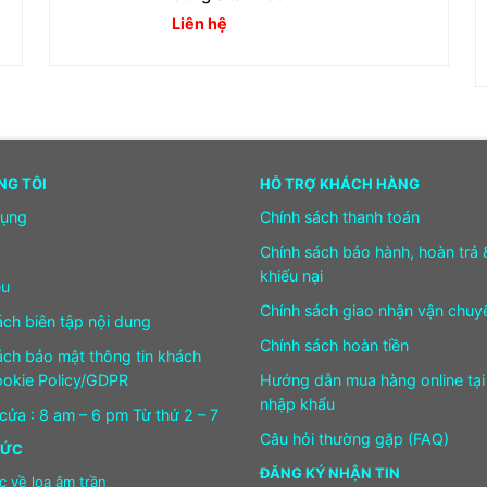
Liên hệ
NG TÔI
HỖ TRỢ KHÁCH HÀNG
dụng
Chính sách thanh toán
Chính sách bảo hành, hoàn trả 
khiếu nại
ệu
Chính sách giao nhận vận chuy
ách biên tập nội dung
Chính sách hoàn tiền
ách bảo mật thông tin khách
okie Policy/GDPR
Hướng dẫn mua hàng online tại
nhập khẩu
cửa : 8 am – 6 pm Từ thứ 2 – 7
Câu hỏi thường gặp (FAQ)
HỨC
ĐĂNG KÝ NHẬN TIN
c về loa âm trần