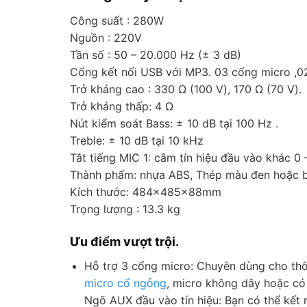
Công suất : 280W
Nguồn : 220V
Tần số : 50 – 20.000 Hz (± 3 dB)
Cổng kết nối USB với MP3. 03 cổng micro ,0
Trở kháng cao : 330 Ω (100 V), 170 Ω (70 V).
Trở kháng thấp: 4 Ω
Nút kiểm soát Bass: ± 10 dB tại 100 Hz .
Treble: ± 10 dB tại 10 kHz
Tắt tiếng MIC 1: câm tín hiệu đầu vào khác 0
Thành phẩm: nhựa ABS, Thép màu đen hoặc 
Kích thước: 484x485x88mm
Trọng lượng : 13.3 kg
Ưu điểm vượt trội.
Hỗ trợ 3 cổng micro: Chuyên dùng cho thô
micro cổ ngỗng
, micro không dây hoặc có
Ngõ AUX đầu vào tín hiệu: Bạn có thể kết 