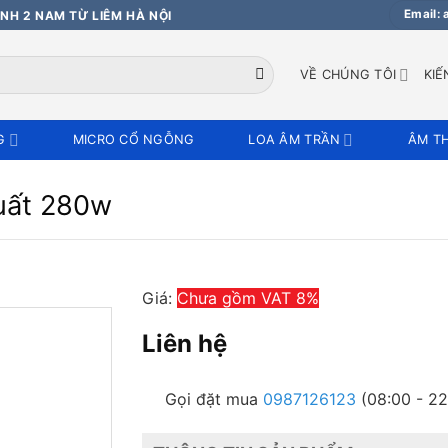
Email:
NH 2 NAM TỪ LIÊM HÀ NỘI
VỀ CHÚNG TÔI
KIẾ
G
MICRO CỔ NGỖNG
LOA ÂM TRẦN
ÂM T
uất 280w
Giá:
Chưa gồm VAT 8%
Liên hệ
Gọi đặt mua
0987126123
(08:00 - 22