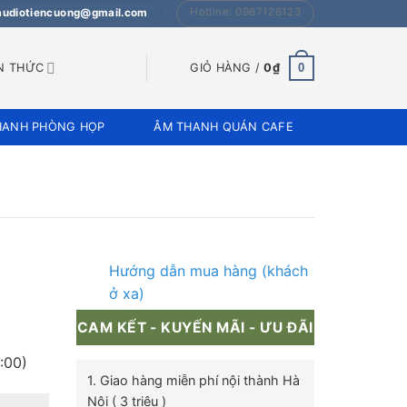
Hotline: 0987126123
 audiotiencuong@gmail.com
0
N THỨC
GIỎ HÀNG /
0
₫
HANH PHÒNG HỌP
ÂM THANH QUÁN CAFE
Hướng dẫn mua hàng (khách
ở xa)
CAM KẾT - KUYẾN MÃI - ƯU ĐÃI
:00)
1. Giao hàng miễn phí nội thành Hà
Nội ( 3 triệu )