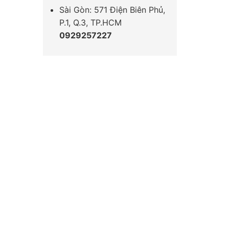
Sài Gòn: 571 Điện Biên Phủ,
P.1, Q.3, TP.HCM
0929257227