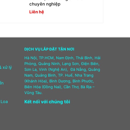
chuyên nghiệp
Liên hệ
DỊCH VỤ LẮP ĐẶT TẬN NƠI
Hà Nội, TP.HCM, Nam Định, Thái Bình, Hải
Phòng, Quảng Ninh, Lạng Sơn, Điện Biên,
& xử lý
Sơn La, Vinh (Nghệ An), Đà Nẵng, Quảng
Nam, Quảng Bình, TP. Huế, Nha Trang
(Khánh Hòa), Bình Dương, Bình Phước,
ển
Biên Hòa (Đồng Nai), Cần Thơ, Bà Rịa –
Vũng Tàu.
 Loa
Kết nối với chúng tôi