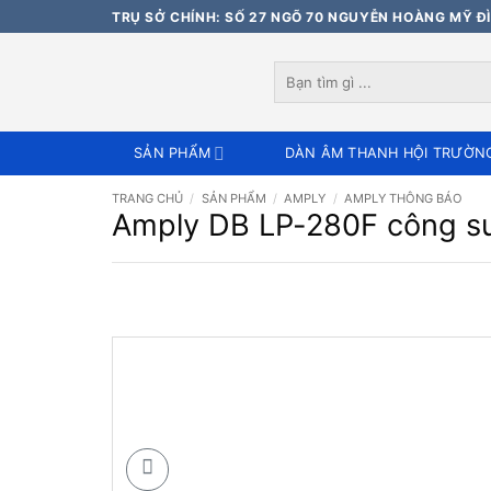
Bỏ
TRỤ SỞ CHÍNH: SỐ 27 NGÕ 70 NGUYỄN HOÀNG MỸ ĐÌ
qua
nội
Tìm
dung
kiếm:
SẢN PHẨM
DÀN ÂM THANH HỘI TRƯỜN
TRANG CHỦ
/
SẢN PHẨM
/
AMPLY
/
AMPLY THÔNG BÁO
Amply DB LP-280F công s