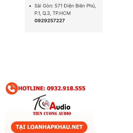
Sài Gòn: 571 Điện Biên Phủ,
P.1, Q.3, TP.HCM
0929257227