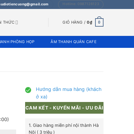
Hotline: 0987126123
 audiotiencuong@gmail.com
0
N THỨC
GIỎ HÀNG /
0
₫
HANH PHÒNG HỌP
ÂM THANH QUÁN CAFE
Hướng dẫn mua hàng (khách
ở xa)
CAM KẾT - KUYẾN MÃI - ƯU ĐÃI
:00)
1. Giao hàng miễn phí nội thành Hà
Nội ( 3 triệu )