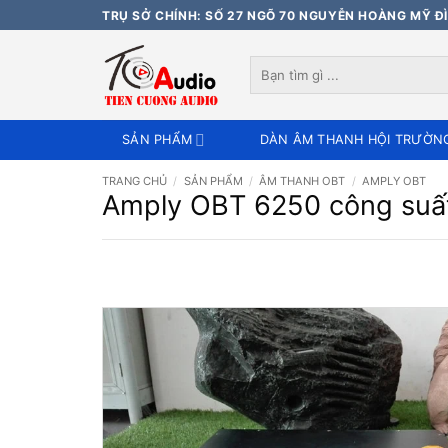
Bỏ
TRỤ SỞ CHÍNH: SỐ 27 NGÕ 70 NGUYỄN HOÀNG MỸ ĐÌ
qua
nội
Tìm
dung
kiếm:
SẢN PHẨM
DÀN ÂM THANH HỘI TRƯỜN
TRANG CHỦ
/
SẢN PHẨM
/
ÂM THANH OBT
/
AMPLY OBT
Amply OBT 6250 công suấ