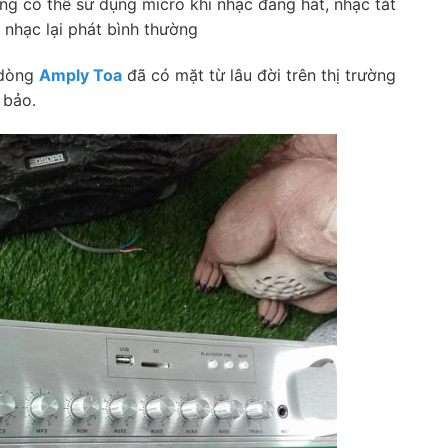
ng có thể sử dụng micro khi nhạc đang hát, nhạc tắt
 nhạc lại phát bình thường
 dòng
Amply Toa
đã có mặt từ lâu đời trên thị trường
 bảo.