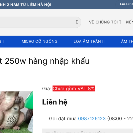
Email:
NH 2 NAM TỪ LIÊM HÀ NỘI
VỀ CHÚNG TÔI
KIẾ
G
MICRO CỔ NGỖNG
LOA ÂM TRẦN
ÂM T
t 250w hàng nhập khẩu
Giá:
Chưa gồm VAT 8%
Liên hệ
Gọi đặt mua
0987126123
(08:00 - 22