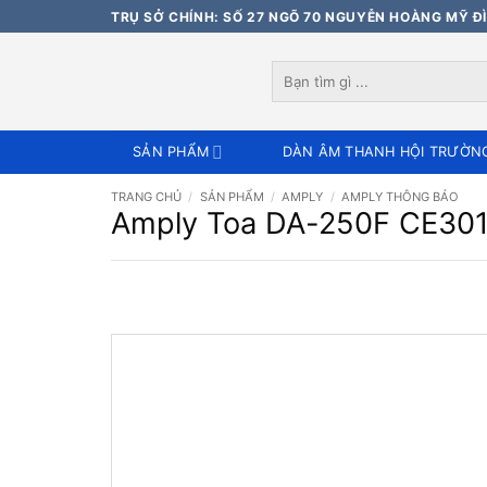
Bỏ
TRỤ SỞ CHÍNH: SỐ 27 NGÕ 70 NGUYỄN HOÀNG MỸ ĐÌ
qua
nội
Tìm
dung
kiếm:
SẢN PHẨM
DÀN ÂM THANH HỘI TRƯỜN
TRANG CHỦ
/
SẢN PHẨM
/
AMPLY
/
AMPLY THÔNG BÁO
Amply Toa DA-250F CE301, 