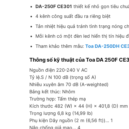
DA-250F CE301
thiết kế nhỏ gọn tiêu ch
4 kênh công suất đầu ra riêng biệt
Tản nhiệt hiệu quả tránh tình trạng nóng ch
Mỗi kênh có một đèn led hiển thị tín hiệu 
Tham khảo thêm mẫu:
Toa DA-250DH CE
Thông số kỹ thuật của Toa DA 250F CE3
Nguồn điện 220-240 V AC
Tỷ lệ.S / N 100 dB (trọng số A)
Nhiễu xuyên âm 70 dB (A-weighted)
Bảng kết thúc: Nhôm
Trường hợp: Tấm thép mạ
Kích thước 482 (W) × 44 (H) × 401,8 (D) mm (
Trọng lượng 6,8 kg (14,99 lb)
Phụ kiện Dây nguồn (2 m (6,56 ft))… 1
Nắp chống giả mạo… 4