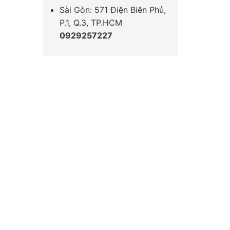
Sài Gòn: 571 Điện Biên Phủ,
P.1, Q.3, TP.HCM
0929257227