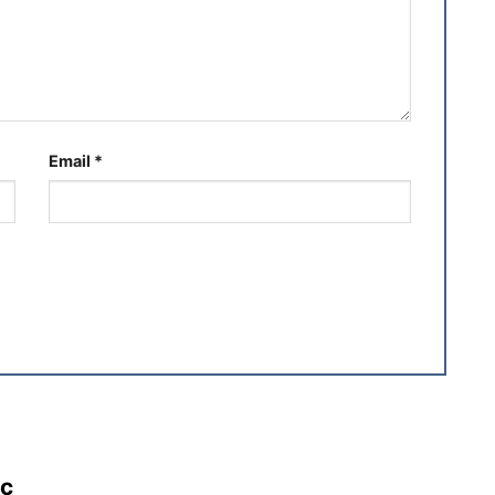
Email
*
ác