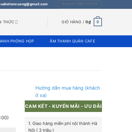
Hotline: 0987126123
 audiotiencuong@gmail.com
0
N THỨC
GIỎ HÀNG /
0
₫
HANH PHÒNG HỌP
ÂM THANH QUÁN CAFE
Hướng dẫn mua hàng (khách
ở xa)
CAM KẾT - KUYẾN MÃI - ƯU ĐÃI
:00)
1. Giao hàng miễn phí nội thành Hà
Nội ( 3 triệu )