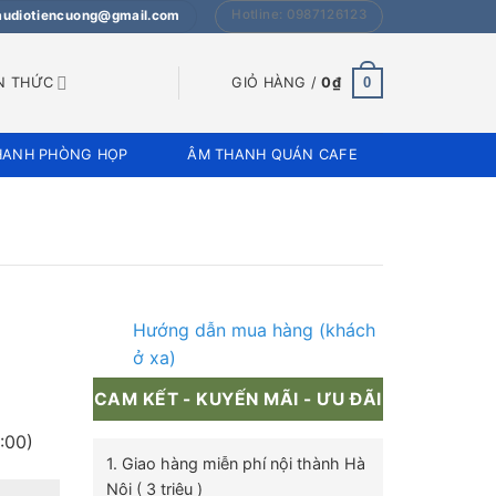
Hotline: 0987126123
 audiotiencuong@gmail.com
0
N THỨC
GIỎ HÀNG /
0
₫
HANH PHÒNG HỌP
ÂM THANH QUÁN CAFE
Hướng dẫn mua hàng (khách
ở xa)
CAM KẾT - KUYẾN MÃI - ƯU ĐÃI
:00)
1. Giao hàng miễn phí nội thành Hà
Nội ( 3 triệu )