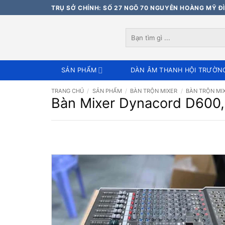
Bỏ
TRỤ SỞ CHÍNH: SỐ 27 NGÕ 70 NGUYỄN HOÀNG MỸ ĐÌ
qua
nội
Tìm
dung
kiếm:
SẢN PHẨM
DÀN ÂM THANH HỘI TRƯỜN
TRANG CHỦ
/
SẢN PHẨM
/
BÀN TRỘN MIXER
/
BÀN TRỘN MI
Bàn Mixer Dynacord D600, m