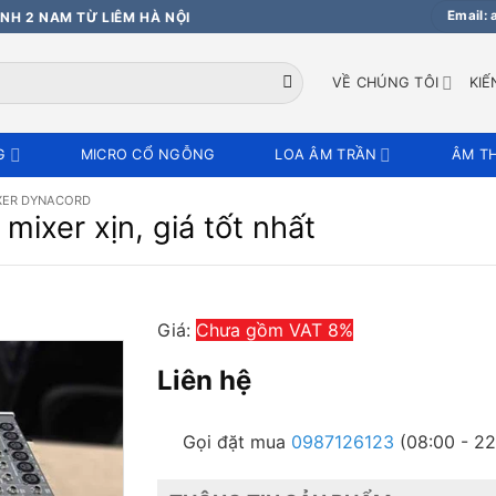
Email:
NH 2 NAM TỪ LIÊM HÀ NỘI
VỀ CHÚNG TÔI
KIẾ
G
MICRO CỔ NGỖNG
LOA ÂM TRẦN
ÂM T
XER DYNACORD
ixer xịn, giá tốt nhất
Giá:
Chưa gồm VAT 8%
Liên hệ
Gọi đặt mua
0987126123
(08:00 - 22