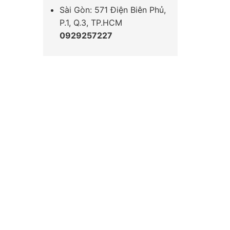
Sài Gòn: 571 Điện Biên Phủ,
P.1, Q.3, TP.HCM
0929257227