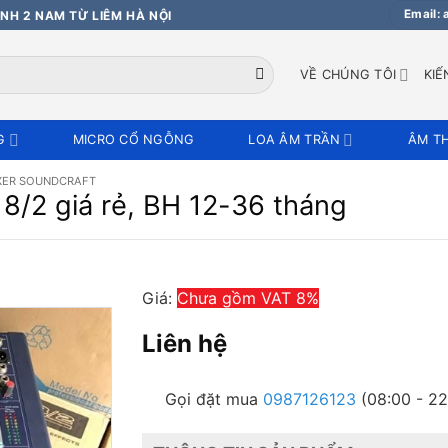
Email:
NH 2 NAM TỪ LIÊM HÀ NỘI
VỀ CHÚNG TÔI
KIẾ
G
MICRO CỔ NGỖNG
LOA ÂM TRẦN
ÂM T
XER SOUNDCRAFT
8/2 giá rẻ, BH 12-36 tháng
Giá:
Chưa gồm VAT 8%
Liên hệ
Gọi đặt mua
0987126123
(08:00 - 22