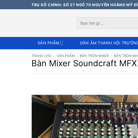
Bỏ
TRỤ SỞ CHÍNH: SỐ 27 NGÕ 70 NGUYỄN HOÀNG MỸ ĐÌ
qua
nội
Tìm
dung
kiếm:
SẢN PHẨM
DÀN ÂM THANH HỘI TRƯỜN
TRANG CHỦ
/
SẢN PHẨM
/
BÀN TRỘN MIXER
/
BÀN TRỘN MI
Bàn Mixer Soundcraft MFX 