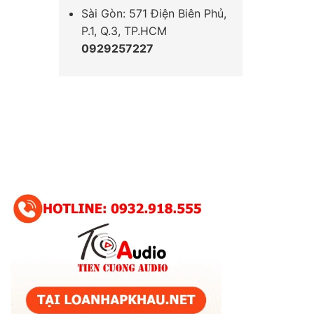
Sài Gòn: 571 Điện Biên Phủ,
P.1, Q.3, TP.HCM
0929257227