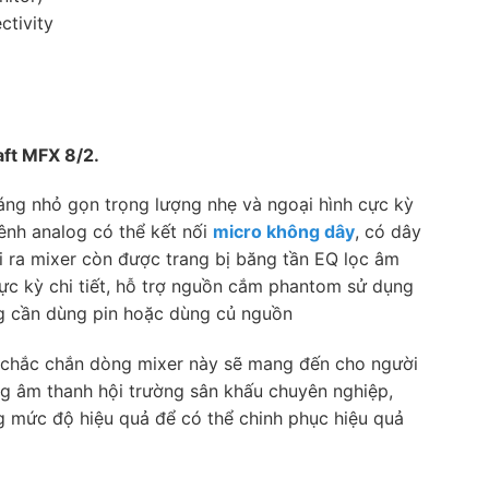
tivity
aft MFX 8/2.
dáng nhỏ gọn trọng lượng nhẹ và ngoại hình cực kỳ
kênh analog có thể kết nối
micro không dây
, có dây
i ra mixer còn được trang bị băng tần EQ lọc âm
cực kỳ chi tiết, hỗ trợ nguồn cắm phantom sử dụng
g cần dùng pin hoặc dùng củ nguồn
i chắc chắn dòng mixer này sẽ mang đến cho người
g âm thanh hội trường sân khấu chuyên nghiệp,
g mức độ hiệu quả để có thể chinh phục hiệu quả