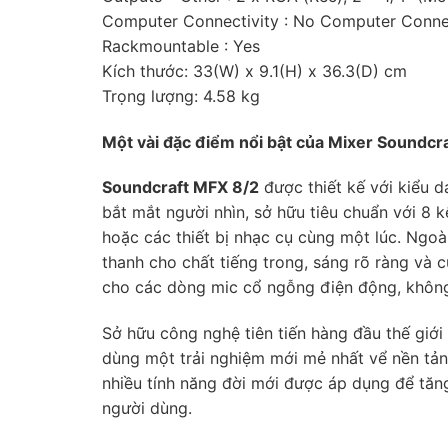
Computer Connectivity : No Computer Connec
Rackmountable : Yes
Kích thước: 33(W) x 9.1(H) x 36.3(D) cm
Trọng lượng: 4.58 kg
Một vài đặc điểm nổi bật của Mixer Soundcr
Soundcraft MFX 8/2
được thiết kế với kiểu 
bắt mắt người nhìn, sở hữu tiêu chuẩn với 8 
hoặc các thiết bị nhạc cụ cùng một lúc. Ngoà
thanh cho chất tiếng trong, sáng rõ ràng và 
cho các dòng mic cổ ngỗng điện động, khôn
Sở hữu công nghệ tiên tiến hàng đầu thế giớ
dùng một trải nghiệm mới mẻ nhất vể nền tản
nhiều tính năng đời mới được áp dụng để tăn
người dùng.