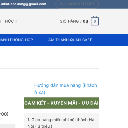
Hotline: 0987126123
 audiotiencuong@gmail.com
0
N THỨC
GIỎ HÀNG /
0
₫
HANH PHÒNG HỌP
ÂM THANH QUÁN CAFE
Hướng dẫn mua hàng (khách
ở xa)
CAM KẾT - KUYẾN MÃI - ƯU ĐÃI
:00)
1. Giao hàng miễn phí nội thành Hà
Nội ( 3 triệu )