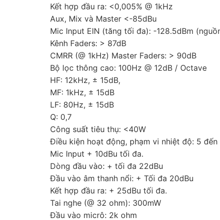
Kết hợp đầu ra: <0,005% @ 1kHz
Aux, Mix và Master <-85dBu
Mic Input EIN (tăng tối đa): -128.5dBm (ngu
Kênh Faders: > 87dB
CMRR (@ 1kHz) Master Faders: > 90dB
Bộ lọc thông cao: 100Hz @ 12dB / Octave
HF: 12kHz, ± 15dB,
MF: 1kHz, ± 15dB
LF: 80Hz, ± 15dB
Q: 0,7
Công suất tiêu thụ: <40W
Điều kiện hoạt động, phạm vi nhiệt độ: 5 đến
Mic Input + 10dBu tối đa.
Dòng đầu vào: + tối đa 22dBu
Đầu vào âm thanh nổi: + Tối đa 20dBu
Kết hợp đầu ra: + 25dBu tối đa.
Tai nghe (@ 32 ohm): 300mW
Đầu vào micrô: 2k ohm