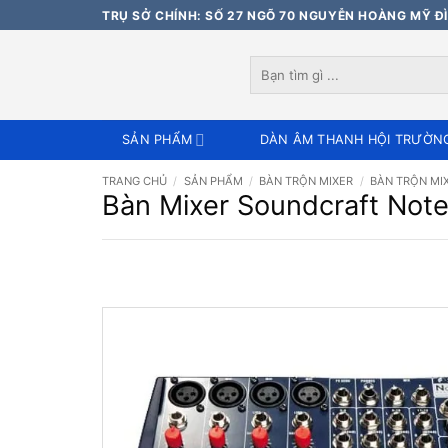
Bỏ
TRỤ SỞ CHÍNH: SỐ 27 NGÕ 70 NGUYỄN HOÀNG MỸ ĐÌ
qua
nội
Tìm
dung
kiếm:
SẢN PHẨM
DÀN ÂM THANH HỘI TRƯỜN
TRANG CHỦ
/
SẢN PHẨM
/
BÀN TRỘN MIXER
/
BÀN TRỘN MI
Bàn Mixer Soundcraft Notep