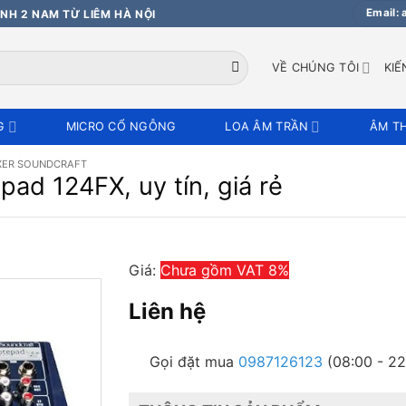
Email:
NH 2 NAM TỪ LIÊM HÀ NỘI
VỀ CHÚNG TÔI
KIẾ
G
MICRO CỔ NGỖNG
LOA ÂM TRẦN
ÂM T
XER SOUNDCRAFT
ad 124FX, uy tín, giá rẻ
Giá:
Chưa gồm VAT 8%
Liên hệ
Gọi đặt mua
0987126123
(08:00 - 22