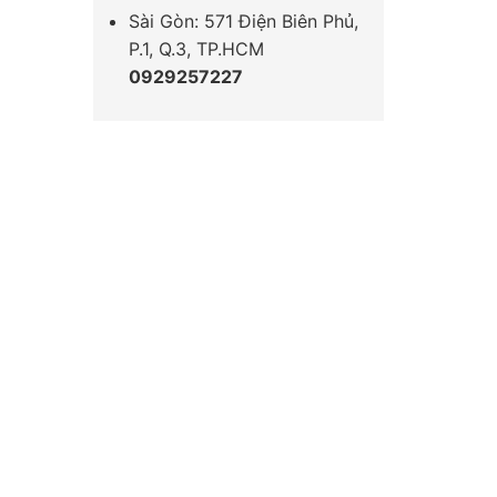
Sài Gòn: 571 Điện Biên Phủ,
P.1, Q.3, TP.HCM
0929257227