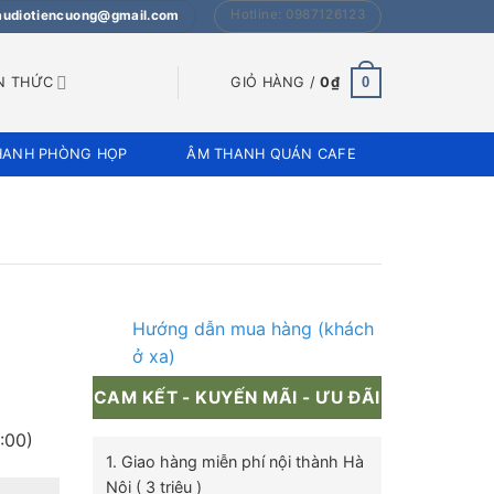
Hotline: 0987126123
 audiotiencuong@gmail.com
0
N THỨC
GIỎ HÀNG /
0
₫
HANH PHÒNG HỌP
ÂM THANH QUÁN CAFE
Hướng dẫn mua hàng (khách
ở xa)
CAM KẾT - KUYẾN MÃI - ƯU ĐÃI
:00)
1. Giao hàng miễn phí nội thành Hà
Nội ( 3 triệu )