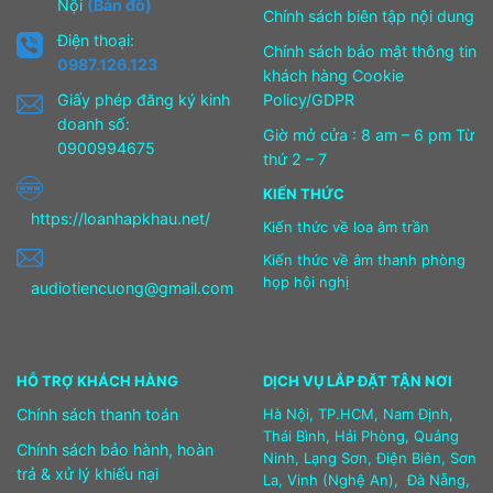
Nội
(Bản đồ)
Chính sách biên tập nội dung
Điện thoại:
Chính sách bảo mật thông tin
0987.126.123
khách hàng Cookie
Giấy phép đăng ký kinh
Policy/GDPR
doanh số:
Giờ mở cửa : 8 am – 6 pm Từ
0900994675
thứ 2 – 7
KIẾN THỨC
https://loanhapkhau.net/
Kiến thức về loa âm trần
Kiến thức về âm thanh phòng
họp hội nghị
audiotiencuong@gmail.com
HỖ TRỢ KHÁCH HÀNG
DỊCH VỤ LẮP ĐẶT TẬN NƠI
Chính sách thanh toán
Hà Nội, TP.HCM, Nam Định,
Thái Bình, Hải Phòng, Quảng
Chính sách bảo hành, hoàn
Ninh, Lạng Sơn, Điện Biên, Sơn
trả & xử lý khiếu nại
La, Vinh (Nghệ An), Đà Nẵng,