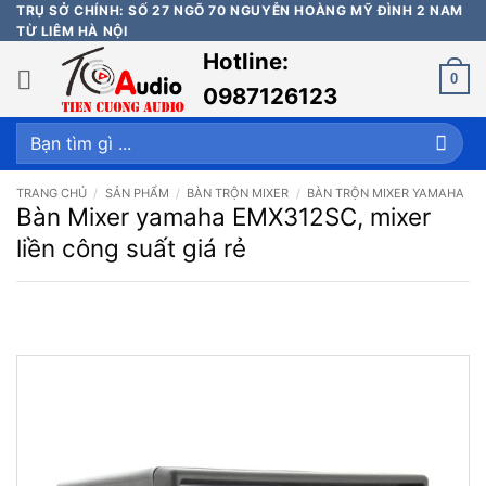
Bỏ
TRỤ SỞ CHÍNH: SỐ 27 NGÕ 70 NGUYỄN HOÀNG MỸ ĐÌNH 2 NAM
TỪ LIÊM HÀ NỘI
qua
Hotline:
nội
0
dung
0987126123
Tìm
kiếm:
TRANG CHỦ
/
SẢN PHẨM
/
BÀN TRỘN MIXER
/
BÀN TRỘN MIXER YAMAHA
Bàn Mixer yamaha EMX312SC, mixer
liền công suất giá rẻ