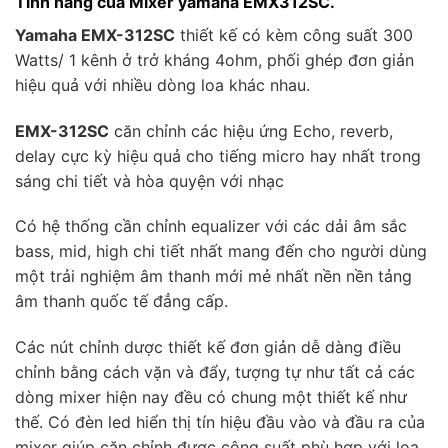
Tính năng của Mixer yamaha EMX312SC.
Yamaha EMX-312SC
thiết kế có kèm công suất 300
Watts/ 1 kênh ở trở kháng 4ohm, phối ghép đơn giản
hiệu quả với nhiều dòng loa khác nhau.
EMX-312SC
căn chỉnh các hiệu ứng Echo, reverb,
delay cực kỳ hiệu quả cho tiếng micro hay nhất trong
sáng chi tiết và hòa quyện với nhạc
Có hệ thống cần chỉnh equalizer với các dải âm sắc
bass, mid, high chi tiết nhất mang đến cho người dùng
một trải nghiệm âm thanh mới mẻ nhất nền nền tảng
âm thanh quốc tế đẳng cấp.
Các nút chỉnh dược thiết kế đơn giản dễ dàng điều
chỉnh bằng cách vặn và đẩy, tượng tự như tất cả các
dòng mixer hiện nay đều có chung một thiết kế như
thế. Có đèn led hiển thị tín hiệu đầu vào và đầu ra của
mixer giúp căn chỉnh được công suất phù hợp với loa