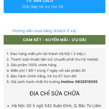
TƯ VẤN ZALO
Giải đáp hỗ trợ tức thì
Hướng dẫn mua hàng (khách ở xa)
CAM KẾT - KUYẾN MÃI - ƯU ĐÃI
1. Giao hàng miễn phí nội thành Hà Nội ( 3 triệu )
2. Thanh toán thuận tiện (có chuyển phát thu hộ Viettel)
3. Sản phẩm 100% chính hãng
4. Miễn phí 1 đổi 1 trong 7 ngày với sản phẩm lỗi
5. Bảo hành chính hãng, hỗ trợ KT trọn đời
6. Giá cạnh tranh nhất thị trường
Hotline: 0932918555
ĐỊA CHỈ SỬA CHỮA
Hà Nội: Số 5 ngõ 542 Xuân Đỉnh, Q. Bắc Từ Liêm