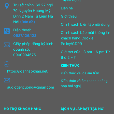
Trụ sở chính: Số 27 ngõ
Liên hệ
70 Nguyễn Hoàng Mỹ
Đình 2 Nam Từ Liêm Hà
Giới thiệu
Nội
(Bản đồ)
Chính sách biên tập nội dung
Điện thoại:
Chính sách bảo mật thông tin
0987.126.123
khách hàng Cookie
Giấy phép đăng ký kinh
Policy/GDPR
doanh số:
Giờ mở cửa : 8 am – 6 pm Từ
0900994675
thứ 2 – 7
KIẾN THỨC
https://loanhapkhau.net/
Kiến thức về loa âm trần
Kiến thức về âm thanh phòng
họp hội nghị
audiotiencuong@gmail.com
HỖ TRỢ KHÁCH HÀNG
DỊCH VỤ LẮP ĐẶT TẬN NƠI