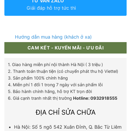
TƯ VẤN ZALO
Giải đáp hỗ trợ tức thì
Hướng dẫn mua hàng (khách ở xa)
CAM KẾT - KUYẾN MÃI - ƯU ĐÃI
1. Giao hàng miễn phí nội thành Hà Nội ( 3 triệu )
2. Thanh toán thuận tiện (có chuyển phát thu hộ Viettel)
3. Sản phẩm 100% chính hãng
4. Miễn phí 1 đổi 1 trong 7 ngày với sản phẩm lỗi
5. Bảo hành chính hãng, hỗ trợ KT trọn đời
6. Giá cạnh tranh nhất thị trường
Hotline: 0932918555
ĐỊA CHỈ SỬA CHỮA
Hà Nội: Số 5 ngõ 542 Xuân Đỉnh, Q. Bắc Từ Liêm