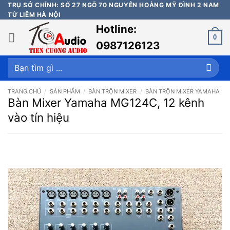
Bỏ
TRỤ SỞ CHÍNH: SỐ 27 NGÕ 70 NGUYỄN HOÀNG MỸ ĐÌNH 2 NAM
TỪ LIÊM HÀ NỘI
qua
Hotline:
nội
0
dung
0987126123
Tìm
kiếm:
TRANG CHỦ
/
SẢN PHẨM
/
BÀN TRỘN MIXER
/
BÀN TRỘN MIXER YAMAHA
Bàn Mixer Yamaha MG124C, 12 kênh
vào tín hiệu