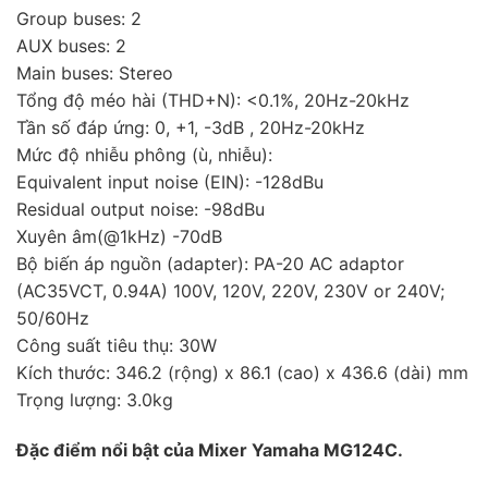
Group buses: 2
AUX buses: 2
Main buses: Stereo
Tổng độ méo hài (THD+N): <0.1%, 20Hz-20kHz
Tần số đáp ứng: 0, +1, -3dB , 20Hz-20kHz
Mức độ nhiễu phông (ù, nhiễu):
Equivalent input noise (EIN): -128dBu
Residual output noise: -98dBu
Xuyên âm(@1kHz) -70dB
Bộ biến áp nguồn (adapter): PA-20 AC adaptor
(AC35VCT, 0.94A) 100V, 120V, 220V, 230V or 240V;
50/60Hz
Công suất tiêu thụ: 30W
Kích thước: 346.2 (rộng) x 86.1 (cao) x 436.6 (dài) mm
Trọng lượng: 3.0kg
Đặc điểm nổi bật của Mixer Yamaha MG124C.