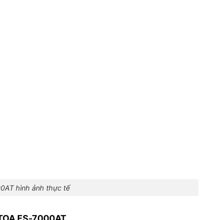
AT hình ảnh thực tế
 TOA FS-7000AT.