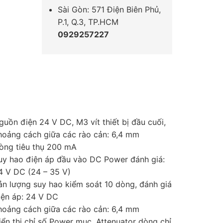
Sài Gòn: 571 Điện Biên Phủ,
P.1, Q.3, TP.HCM
0929257227
guồn điện 24 V DC, M3 vít thiết bị đầu cuối,
hoảng cách giữa các rào cản: 6,4 mm
òng tiêu thụ 200 mA
uy hao điện áp đầu vào DC Power đánh giá:
4 V DC (24 – 35 V)
ản lượng suy hao kiểm soát 10 dòng, đánh giá
iện áp: 24 V DC
hoảng cách giữa các rào cản: 6,4 mm
iển thị chỉ số Power mục, Attenuator dòng chỉ