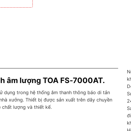
N
ỉnh âm lượng TOA FS-7000AT.
k
D
ử dụng trong hệ thống âm thanh thông báo di tản
S
nhà xưởng. Thiết bị được sản xuất trên dây chuyền
2
chất lượng và thiết kế.
S
đ
k
H