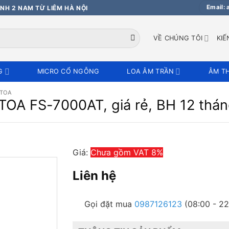
Email:
NH 2 NAM TỪ LIÊM HÀ NỘI
VỀ CHÚNG TÔI
KIẾ
G
MICRO CỔ NGỖNG
LOA ÂM TRẦN
ÂM T
 TOA
TOA FS-7000AT, giá rẻ, BH 12 thá
Giá:
Chưa gồm VAT 8%
Liên hệ
Gọi đặt mua
0987126123
(08:00 - 22