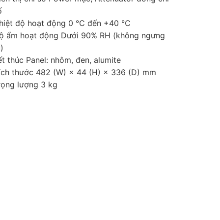
ố
hiệt độ hoạt động 0 ℃ đến +40 ℃
ộ ẩm hoạt động Dưới 90% RH (không ngưng
)
ết thúc Panel: nhôm, đen, alumite
ích thước 482 (W) × 44 (H) × 336 (D) mm
rọng lượng 3 kg