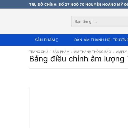
Bỏ
TRỤ SỞ CHÍNH: SỐ 27 NGÕ 70 NGUYỄN HOÀNG MỸ ĐÌ
qua
nội
Tìm
dung
kiếm:
SẢN PHẨM
DÀN ÂM THANH HỘI TRƯỜN
TRANG CHỦ
/
SẢN PHẨM
/
ÂM THANH THÔNG BÁO
/
AMPLY
Bảng điều chỉnh âm lượng 