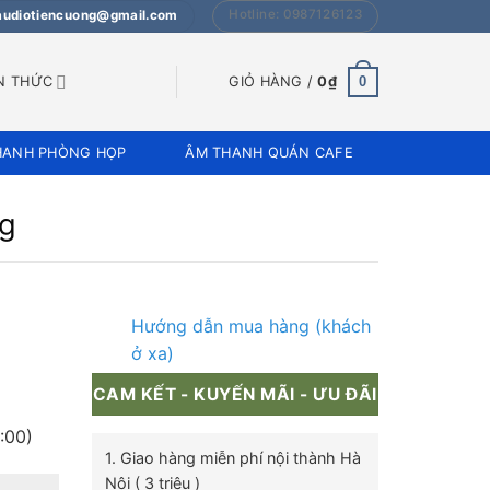
Hotline: 0987126123
 audiotiencuong@gmail.com
0
N THỨC
GIỎ HÀNG /
0
₫
HANH PHÒNG HỌP
ÂM THANH QUÁN CAFE
ng
Hướng dẫn mua hàng (khách
ở xa)
CAM KẾT - KUYẾN MÃI - ƯU ĐÃI
:00)
1. Giao hàng miễn phí nội thành Hà
Nội ( 3 triệu )