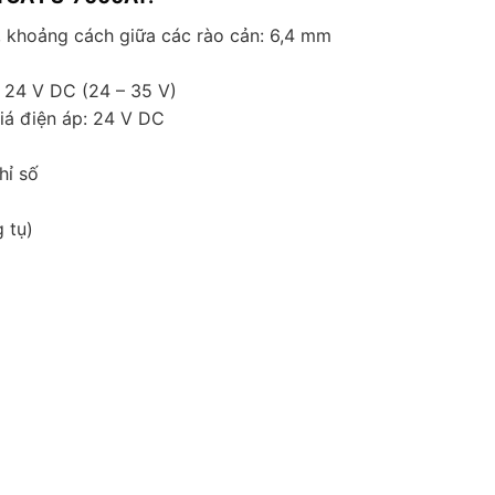
i, khoảng cách giữa các rào cản: 6,4 mm
 24 V DC (24 – 35 V)
iá điện áp: 24 V DC
hỉ số
 tụ)