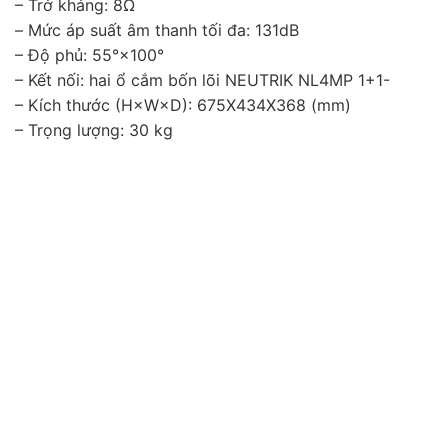
– Trở kháng: 8Ω
– Mức áp suất âm thanh tối đa: 131dB
– Độ phủ: 55°×100°
– Kết nối: hai ổ cắm bốn lõi NEUTRIK NL4MP 1+1-
– Kích thước (H×W×D): 675X434X368 (mm)
– Trọng lượng: 30 kg