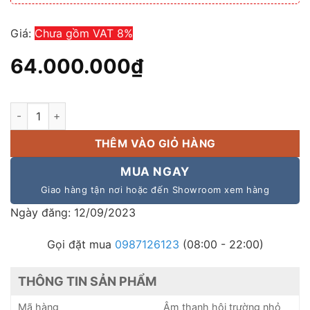
Giá:
Chưa gồm VAT 8%
64.000.000
₫
Bộ dàn âm thanh hội trường nhỏ có CO,CQ diện tích dưới 200
THÊM VÀO GIỎ HÀNG
MUA NGAY
Giao hàng tận nơi hoặc đến Showroom xem hàng
Ngày đăng: 12/09/2023
Gọi đặt mua
0987126123
(08:00 - 22:00)
THÔNG TIN SẢN PHẨM
Mã hàng
Âm thanh hội trường nhỏ