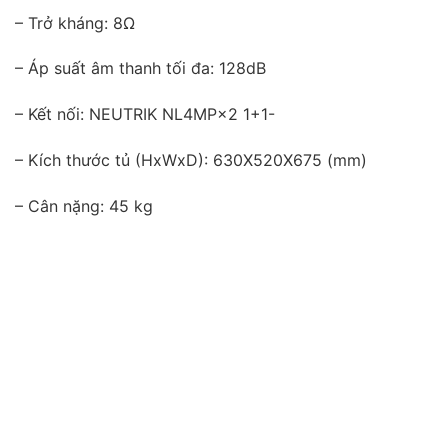
– Trở kháng: 8Ω
– Áp suất âm thanh tối đa: 128dB
– Kết nối: NEUTRIK NL4MP×2 1+1-
– Kích thước tủ (HxWxD): 630X520X675 (mm)
– Cân nặng: 45 kg