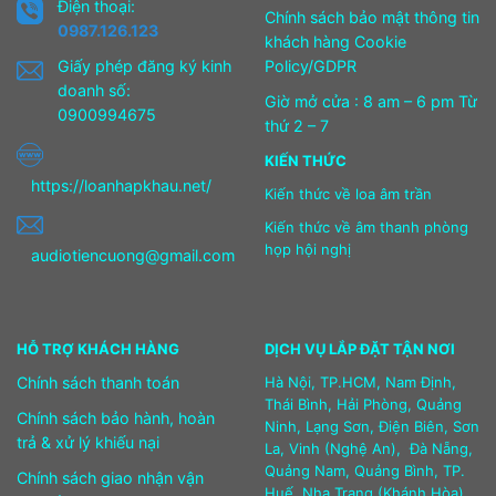
Điện thoại:
Chính sách bảo mật thông tin
0987.126.123
khách hàng Cookie
Giấy phép đăng ký kinh
Policy/GDPR
doanh số:
Giờ mở cửa : 8 am – 6 pm Từ
0900994675
thứ 2 – 7
KIẾN THỨC
https://loanhapkhau.net/
Kiến thức về loa âm trần
Kiến thức về âm thanh phòng
họp hội nghị
audiotiencuong@gmail.com
HỖ TRỢ KHÁCH HÀNG
DỊCH VỤ LẮP ĐẶT TẬN NƠI
Chính sách thanh toán
Hà Nội, TP.HCM, Nam Định,
Thái Bình, Hải Phòng, Quảng
Chính sách bảo hành, hoàn
Ninh, Lạng Sơn, Điện Biên, Sơn
trả & xử lý khiếu nại
La, Vinh (Nghệ An), Đà Nẵng,
Quảng Nam, Quảng Bình, TP.
Chính sách giao nhận vận
Huế, Nha Trang (Khánh Hòa),