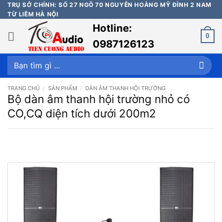
Bỏ
TRỤ SỞ CHÍNH: SỐ 27 NGÕ 70 NGUYỄN HOÀNG MỸ ĐÌNH 2 NAM
TỪ LIÊM HÀ NỘI
qua
Hotline:
nội
0
dung
0987126123
Tìm
kiếm:
TRANG CHỦ
/
SẢN PHẨM
/
DÀN ÂM THANH HỘI TRƯỜNG
Bộ dàn âm thanh hội trường nhỏ có
CO,CQ diện tích dưới 200m2