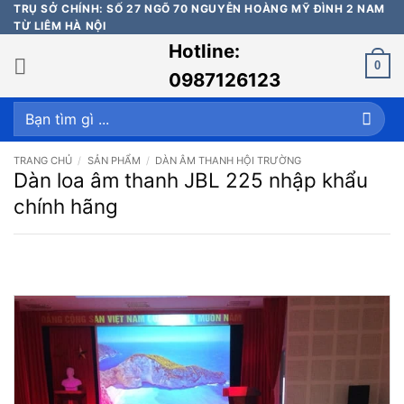
Bỏ
TRỤ SỞ CHÍNH: SỐ 27 NGÕ 70 NGUYỄN HOÀNG MỸ ĐÌNH 2 NAM
TỪ LIÊM HÀ NỘI
qua
Hotline:
nội
0
dung
0987126123
Tìm
kiếm:
TRANG CHỦ
/
SẢN PHẨM
/
DÀN ÂM THANH HỘI TRƯỜNG
Dàn loa âm thanh JBL 225 nhập khẩu
chính hãng