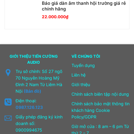
Báo giá dàn âm thanh hội trường giá rẻ
chính hãng
22.000.000
₫
GIỚI THIỆU TIẾN CƯỜNG
VỀ CHÚNG TÔI
AUDIO
Tuyển dụng
Trụ sở chính: Số 27 ngõ
Liên hệ
70 Nguyễn Hoàng Mỹ
Đình 2 Nam Từ Liêm Hà
Giới thiệu
Nội
(Bản đồ)
Chính sách biên tập nội dung
Điện thoại:
Chính sách bảo mật thông tin
0987.126.123
khách hàng Cookie
Giấy phép đăng ký kinh
Policy/GDPR
doanh số:
Giờ mở cửa : 8 am – 6 pm Từ
0900994675
thứ 2 – 7