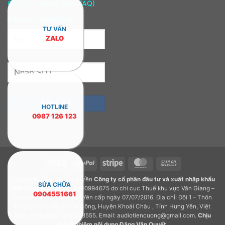
Câu hỏi thường gặp (FAQ)
ĐĂNG KÝ NHẬN TIN
TƯ VẤN
ZALO
HOTLINE
0987 126 123
Visa
PayPal
Stripe
MasterCard
Cash
On
Copyright 2026 © Bản quyền
Công ty cổ phần đầu tư và xuất nhập khẩu
Delivery
SỬA CHỮA
Tiến Cường.
GPDKKD: 0900994675 do chi cục Thuế khu vực Văn Giang –
0904551661
Khoái Châu – Tỉnh Hưng Yên cấp ngày 07/07/2016. Địa chỉ: Đội 1 – Thôn
Hương Quất, Xã Thành Công, Huyện Khoái Châu , Tỉnh Hưng Yên, Việt
Nam. Điện thoại: 0932918555. Email: audiotiencuong@gmail.com.
Chịu
trách nhiệm nội dung
Đặng Văn Quyết
.