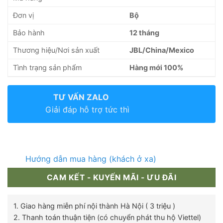
Đơn vị
Bộ
Bảo hành
12 tháng
Thương hiệu/Nơi sản xuất
JBL/China/Mexico
Tình trạng sản phẩm
Hàng mới 100%
TƯ VẤN ZALO
Giải đáp hỗ trợ tức thì
Hướng dẫn mua hàng (khách ở xa)
CAM KẾT - KUYẾN MÃI - ƯU ĐÃI
1. Giao hàng miễn phí nội thành Hà Nội ( 3 triệu )
2. Thanh toán thuận tiện (có chuyển phát thu hộ Viettel)