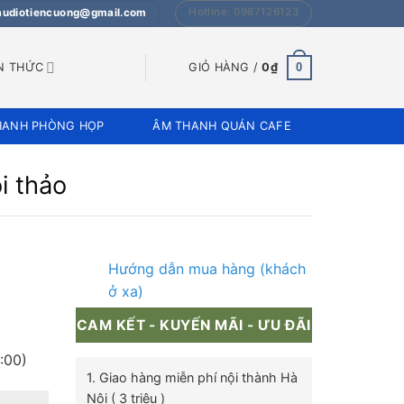
Hotline: 0987126123
 audiotiencuong@gmail.com
0
N THỨC
GIỎ HÀNG /
0
₫
HANH PHÒNG HỌP
ÂM THANH QUÁN CAFE
i thảo
Hướng dẫn mua hàng (khách
ở xa)
CAM KẾT - KUYẾN MÃI - ƯU ĐÃI
:00)
1. Giao hàng miễn phí nội thành Hà
Nội ( 3 triệu )