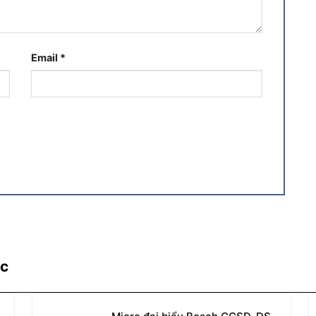
Email
*
ác