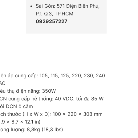
Sài Gòn: 571 Điện Biên Phủ,
P.1, Q.3, TP.HCM
0929257227
iện áp cung cấp: 105, 115, 125, 220, 230, 240
AC
iêu thụ điện năng: 350W
CN cung cấp hệ thống: 40 VDC, tối đa 85 W
ỗi DCN ổ cắm
ích thước (H x W x D): 100 x 220 x 308 mm
.9 x 8.7 x 12.1 in)
rọng lượng: 8,3kg (18,3 lbs)