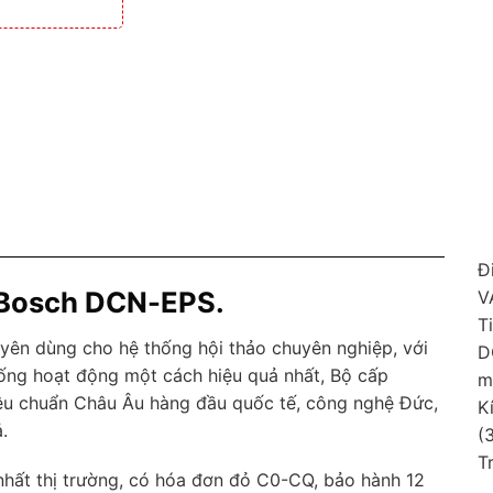
Đ
n Bosch DCN-EPS.
V
T
huyên dùng cho hệ thống hội thảo chuyên nghiệp, với
D
ống hoạt động một cách hiệu quả nhất, Bộ cấp
m
êu chuẩn Châu Âu hàng đầu quốc tế, công nghệ Đức,
K
.
(3
T
nhất thị trường, có hóa đơn đỏ C0-CQ, bảo hành 12