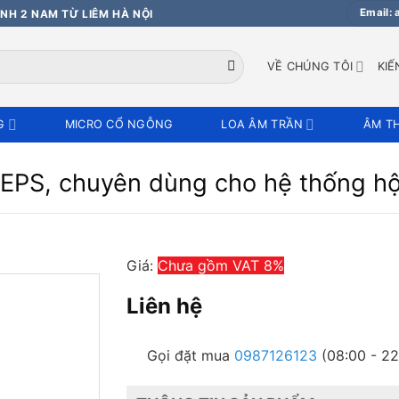
Email:
NH 2 NAM TỪ LIÊM HÀ NỘI
VỀ CHÚNG TÔI
KIẾ
G
MICRO CỔ NGỖNG
LOA ÂM TRẦN
ÂM T
PS, chuyên dùng cho hệ thống hộ
Giá:
Chưa gồm VAT 8%
Liên hệ
Gọi đặt mua
0987126123
(08:00 - 22