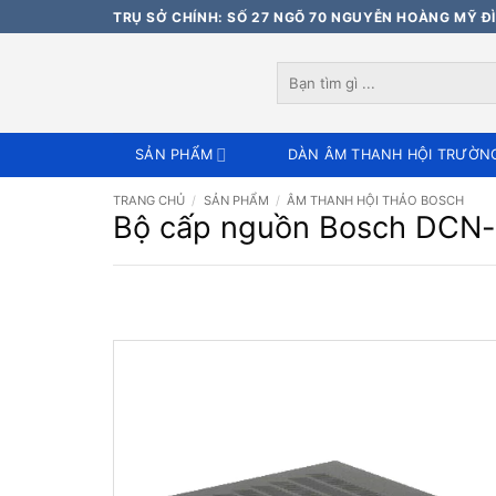
Bỏ
TRỤ SỞ CHÍNH: SỐ 27 NGÕ 70 NGUYỄN HOÀNG MỸ ĐÌ
qua
nội
Tìm
dung
kiếm:
SẢN PHẨM
DÀN ÂM THANH HỘI TRƯỜN
TRANG CHỦ
/
SẢN PHẨM
/
ÂM THANH HỘI THẢO BOSCH
Bộ cấp nguồn Bosch DCN-E