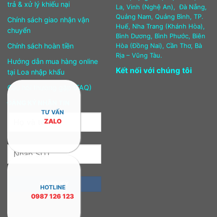
trả & xử lý khiếu nại
La, Vinh (Nghệ An), Đà Nẵng,
Quảng Nam, Quảng Bình, TP.
Chính sách giao nhận vận
Huế, Nha Trang (Khánh Hòa),
chuyển
Bình Dương, Bình Phước, Biên
Chính sách hoàn tiền
Hòa (Đồng Nai), Cần Thơ, Bà
Rịa – Vũng Tàu.
Hướng dẫn mua hàng online
Kết nối với chúng tôi
tại Loa nhập khẩu
Câu hỏi thường gặp (FAQ)
ĐĂNG KÝ NHẬN TIN
TƯ VẤN
ZALO
HOTLINE
0987 126 123