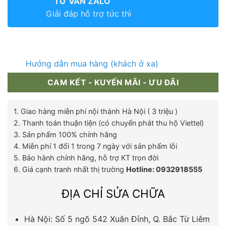
TƯ VẤN ZALO
Giải đáp hỗ trợ tức thì
Hướng dẫn mua hàng (khách ở xa)
CAM KẾT - KUYẾN MÃI - ƯU ĐÃI
1. Giao hàng miễn phí nội thành Hà Nội ( 3 triệu )
2. Thanh toán thuận tiện (có chuyển phát thu hộ Viettel)
3. Sản phẩm 100% chính hãng
4. Miễn phí 1 đổi 1 trong 7 ngày với sản phẩm lỗi
5. Bảo hành chính hãng, hỗ trợ KT trọn đời
6. Giá cạnh tranh nhất thị trường
Hotline: 0932918555
ĐỊA CHỈ SỬA CHỮA
Hà Nội: Số 5 ngõ 542 Xuân Đỉnh, Q. Bắc Từ Liêm