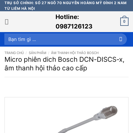
Bỏ
TRỤ SỞ CHÍNH: SỐ 27 NGÕ 70 NGUYỄN HOÀNG MỸ ĐÌNH 2 NAM
TỪ LIÊM HÀ NỘI
qua
Hotline:
nội
0
dung
0987126123
Tìm
kiếm:
TRANG CHỦ
/
SẢN PHẨM
/
ÂM THANH HỘI THẢO BOSCH
Micro phiên dich Bosch DCN-DISCS-x,
âm thanh hội thảo cao cấp