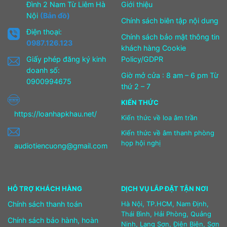
Đình 2 Nam Từ Liêm Hà
Giới thiệu
Nội
(Bản đồ)
Chính sách biên tập nội dung
Điện thoại:
Chính sách bảo mật thông tin
0987.126.123
khách hàng Cookie
Giấy phép đăng ký kinh
Policy/GDPR
doanh số:
Giờ mở cửa : 8 am – 6 pm Từ
0900994675
thứ 2 – 7
KIẾN THỨC
https://loanhapkhau.net/
Kiến thức về loa âm trần
Kiến thức về âm thanh phòng
họp hội nghị
audiotiencuong@gmail.com
HỖ TRỢ KHÁCH HÀNG
DỊCH VỤ LẮP ĐẶT TẬN NƠI
Chính sách thanh toán
Hà Nội, TP.HCM, Nam Định,
Thái Bình, Hải Phòng, Quảng
Chính sách bảo hành, hoàn
Ninh, Lạng Sơn, Điện Biên, Sơn