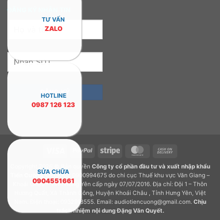
ĐĂNG KÝ NHẬN TIN
TƯ VẤN
ZALO
HOTLINE
0987 126 123
Visa
PayPal
Stripe
MasterCard
Cash
On
Copyright 2026 © Bản quyền
Công ty cổ phần đầu tư và xuất nhập khẩu
Delivery
SỬA CHỮA
Tiến Cường.
GPDKKD: 0900994675 do chi cục Thuế khu vực Văn Giang –
0904551661
Khoái Châu – Tỉnh Hưng Yên cấp ngày 07/07/2016. Địa chỉ: Đội 1 – Thôn
Hương Quất, Xã Thành Công, Huyện Khoái Châu , Tỉnh Hưng Yên, Việt
Nam. Điện thoại: 0932918555. Email: audiotiencuong@gmail.com.
Chịu
trách nhiệm nội dung
Đặng Văn Quyết
.