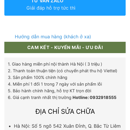
TƯ VẤN ZALO
Giải đáp hỗ trợ tức thì
Hướng dẫn mua hàng (khách ở xa)
CAM KẾT - KUYẾN MÃI - ƯU ĐÃI
1. Giao hàng miễn phí nội thành Hà Nội ( 3 triệu )
2. Thanh toán thuận tiện (có chuyển phát thu hộ Viettel)
3. Sản phẩm 100% chính hãng
4. Miễn phí 1 đổi 1 trong 7 ngày với sản phẩm lỗi
5. Bảo hành chính hãng, hỗ trợ KT trọn đời
6. Giá cạnh tranh nhất thị trường
Hotline: 0932918555
ĐỊA CHỈ SỬA CHỮA
Hà Nội: Số 5 ngõ 542 Xuân Đỉnh, Q. Bắc Từ Liêm