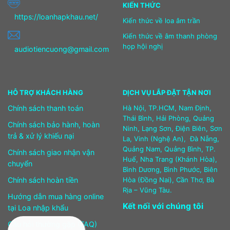
KIẾN THỨC
https://loanhapkhau.net/
Kiến thức về loa âm trần
Kiến thức về âm thanh phòng
họp hội nghị
audiotiencuong@gmail.com
HỖ TRỢ KHÁCH HÀNG
DỊCH VỤ LẮP ĐẶT TẬN NƠI
Chính sách thanh toán
Hà Nội, TP.HCM, Nam Định,
Thái Bình, Hải Phòng, Quảng
Chính sách bảo hành, hoàn
Ninh, Lạng Sơn, Điện Biên, Sơn
trả & xử lý khiếu nại
La, Vinh (Nghệ An), Đà Nẵng,
Quảng Nam, Quảng Bình, TP.
Chính sách giao nhận vận
Huế, Nha Trang (Khánh Hòa),
chuyển
Bình Dương, Bình Phước, Biên
Chính sách hoàn tiền
Hòa (Đồng Nai), Cần Thơ, Bà
Rịa – Vũng Tàu.
Hướng dẫn mua hàng online
Kết nối với chúng tôi
tại Loa nhập khẩu
Câu hỏi thường gặp (FAQ)