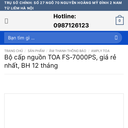
Bỏ
TRỤ SỞ CHÍNH: SỐ 27 NGÕ 70 NGUYỄN HOÀNG MỸ ĐÌNH 2 NAM
TỪ LIÊM HÀ NỘI
qua
Hotline:
nội
0
dung
0987126123
Tìm
kiếm:
TRANG CHỦ
/
SẢN PHẨM
/
ÂM THANH THÔNG BÁO
/
AMPLY TOA
Bộ cấp nguồn TOA FS-7000PS, giá rẻ
nhất, BH 12 tháng