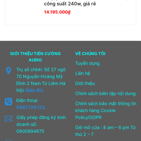
công suất 240w, giá rẻ
14.195.000
₫
GIỚI THIỆU TIẾN CƯỜNG
VỀ CHÚNG TÔI
AUDIO
Tuyển dụng
Trụ sở chính: Số 27 ngõ
Liên hệ
70 Nguyễn Hoàng Mỹ
Đình 2 Nam Từ Liêm Hà
Giới thiệu
Nội
(Bản đồ)
Chính sách biên tập nội dung
Điện thoại:
Chính sách bảo mật thông tin
0987.126.123
khách hàng Cookie
Giấy phép đăng ký kinh
Policy/GDPR
doanh số:
Giờ mở cửa : 8 am – 6 pm Từ
0900994675
thứ 2 – 7