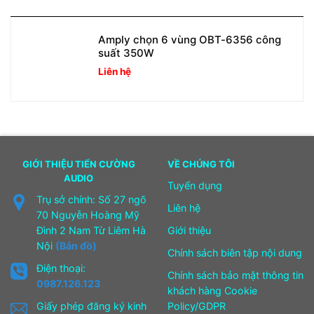
Amply chọn 6 vùng OBT-6356 công
suất 350W
Liên hệ
GIỚI THIỆU TIẾN CƯỜNG
VỀ CHÚNG TÔI
AUDIO
Tuyển dụng
Trụ sở chính: Số 27 ngõ
Liên hệ
70 Nguyễn Hoàng Mỹ
Đình 2 Nam Từ Liêm Hà
Giới thiệu
Nội
(Bản đồ)
Chính sách biên tập nội dung
Điện thoại:
Chính sách bảo mật thông tin
0987.126.123
khách hàng Cookie
Giấy phép đăng ký kinh
Policy/GDPR