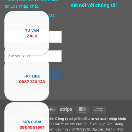
Kết nối với chúng tôi
tại Loa nhập khẩu
Câu hỏi thường gặp (FAQ)
ĐĂNG KÝ NHẬN TIN
TƯ VẤN
ZALO
HOTLINE
0987 126 123
Visa
PayPal
Stripe
MasterCard
Cash
On
Copyright 2026 © Bản quyền
Công ty cổ phần đầu tư và xuất nhập khẩu
Delivery
SỬA CHỮA
Tiến Cường.
GPDKKD: 0900994675 do chi cục Thuế khu vực Văn Giang –
0904551661
Khoái Châu – Tỉnh Hưng Yên cấp ngày 07/07/2016. Địa chỉ: Đội 1 – Thôn