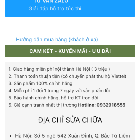
TƯ VẤN ZALO
Giải đáp hỗ trợ tức thì
Hướng dẫn mua hàng (khách ở xa)
CAM KẾT - KUYẾN MÃI - ƯU ĐÃI
1. Giao hàng miễn phí nội thành Hà Nội ( 3 triệu )
2. Thanh toán thuận tiện (có chuyển phát thu hộ Viettel)
3. Sản phẩm 100% chính hãng
4. Miễn phí 1 đổi 1 trong 7 ngày với sản phẩm lỗi
5. Bảo hành chính hãng, hỗ trợ KT trọn đời
6. Giá cạnh tranh nhất thị trường
Hotline: 0932918555
ĐỊA CHỈ SỬA CHỮA
Hà Nội: Số 5 ngõ 542 Xuân Đỉnh, Q. Bắc Từ Liêm