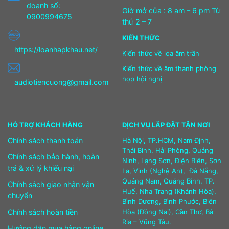
doanh số:
Giờ mở cửa : 8 am – 6 pm Từ
0900994675
thứ 2 – 7
KIẾN THỨC
https://loanhapkhau.net/
Kiến thức về loa âm trần
Kiến thức về âm thanh phòng
họp hội nghị
audiotiencuong@gmail.com
HỖ TRỢ KHÁCH HÀNG
DỊCH VỤ LẮP ĐẶT TẬN NƠI
Chính sách thanh toán
Hà Nội, TP.HCM, Nam Định,
Thái Bình, Hải Phòng, Quảng
Chính sách bảo hành, hoàn
Ninh, Lạng Sơn, Điện Biên, Sơn
trả & xử lý khiếu nại
La, Vinh (Nghệ An), Đà Nẵng,
Quảng Nam, Quảng Bình, TP.
Chính sách giao nhận vận
Huế, Nha Trang (Khánh Hòa),
chuyển
Bình Dương, Bình Phước, Biên
Chính sách hoàn tiền
Hòa (Đồng Nai), Cần Thơ, Bà
Rịa – Vũng Tàu.
Hướng dẫn mua hàng online