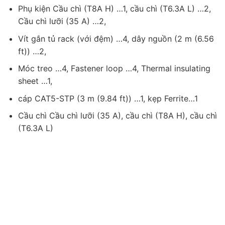
Phụ kiện Cầu chì (T8A H) …1, cầu chì (T6.3A L) …2,
Cầu chì lưỡi (35 A) …2,
Vít gắn tủ rack (với đệm) …4, dây nguồn (2 m (6.56
ft)) …2,
Móc treo …4, Fastener loop …4, Thermal insulating
sheet …1,
cáp CAT5-STP (3 m (9.84 ft)) …1, kẹp Ferrite…1
Cầu chì Cầu chì lưỡi (35 A), cầu chì (T8A H), cầu chì
(T6.3A L)