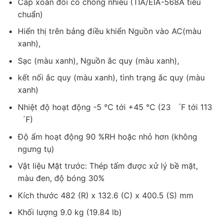
Cáp xoắn đôi có chống nhiều (TIA/EIA-568A tiêu
chuẩn)
Hiển thị trên bảng điều khiển Nguồn vào AC(màu
xanh),
Sạc (màu xanh), Nguồn ắc quy (màu xanh),
kết nối ắc quy (màu xanh), tình trạng ắc quy (màu
xanh)
Nhiệt độ hoạt động -5 ℃ tới +45 ℃ (23 ゜F tới 113
゜F)
Độ ẩm hoạt động 90 %RH hoặc nhỏ hơn (không
ngưng tụ)
Vật liệu Mặt trước: Thép tấm được xử lý bề mặt,
màu đen, độ bóng 30%
Kích thước 482 (R) x 132.6 (C) x 400.5 (S) mm
Khối lượng 9.0 kg (19.84 lb)