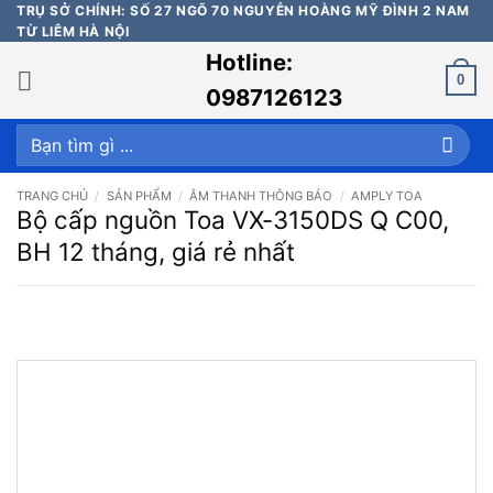
Bỏ
TRỤ SỞ CHÍNH: SỐ 27 NGÕ 70 NGUYỄN HOÀNG MỸ ĐÌNH 2 NAM
TỪ LIÊM HÀ NỘI
qua
Hotline:
nội
0
dung
0987126123
Tìm
kiếm:
TRANG CHỦ
/
SẢN PHẨM
/
ÂM THANH THÔNG BÁO
/
AMPLY TOA
Bộ cấp nguồn Toa VX-3150DS Q C00,
BH 12 tháng, giá rẻ nhất