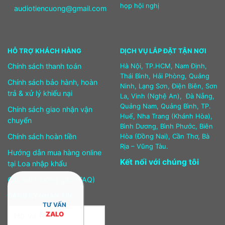
họp hội nghị
audiotiencuong@gmail.com
HỖ TRỢ KHÁCH HÀNG
DỊCH VỤ LẮP ĐẶT TẬN NƠI
Chính sách thanh toán
Hà Nội, TP.HCM, Nam Định,
Thái Bình, Hải Phòng, Quảng
Chính sách bảo hành, hoàn
Ninh, Lạng Sơn, Điện Biên, Sơn
trả & xử lý khiếu nại
La, Vinh (Nghệ An), Đà Nẵng,
Quảng Nam, Quảng Bình, TP.
Chính sách giao nhận vận
Huế, Nha Trang (Khánh Hòa),
chuyển
Bình Dương, Bình Phước, Biên
Chính sách hoàn tiền
Hòa (Đồng Nai), Cần Thơ, Bà
Rịa – Vũng Tàu.
Hướng dẫn mua hàng online
Kết nối với chúng tôi
tại Loa nhập khẩu
Câu hỏi thường gặp (FAQ)
ĐĂNG KÝ NHẬN TIN
TƯ VẤN
ZALO