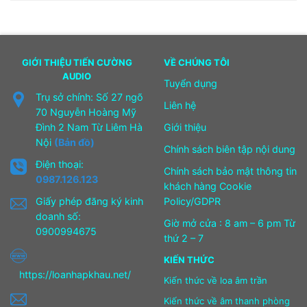
GIỚI THIỆU TIẾN CƯỜNG
VỀ CHÚNG TÔI
AUDIO
Tuyển dụng
Trụ sở chính: Số 27 ngõ
Liên hệ
70 Nguyễn Hoàng Mỹ
Đình 2 Nam Từ Liêm Hà
Giới thiệu
Nội
(Bản đồ)
Chính sách biên tập nội dung
Điện thoại:
Chính sách bảo mật thông tin
0987.126.123
khách hàng Cookie
Giấy phép đăng ký kinh
Policy/GDPR
doanh số:
Giờ mở cửa : 8 am – 6 pm Từ
0900994675
thứ 2 – 7
KIẾN THỨC
https://loanhapkhau.net/
Kiến thức về loa âm trần
Kiến thức về âm thanh phòng