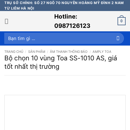
Bỏ
TRỤ SỞ CHÍNH: SỐ 27 NGÕ 70 NGUYỄN HOÀNG MỸ ĐÌNH 2 NAM
TỪ LIÊM HÀ NỘI
qua
Hotline:
nội
0
dung
0987126123
Tìm
kiếm:
TRANG CHỦ
/
SẢN PHẨM
/
ÂM THANH THÔNG BÁO
/
AMPLY TOA
Bộ chọn 10 vùng Toa SS-1010 AS, giá
tốt nhất thị trường