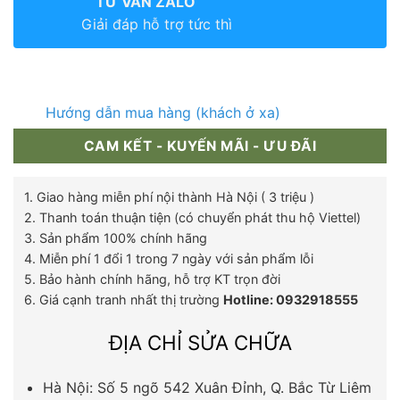
TƯ VẤN ZALO
Giải đáp hỗ trợ tức thì
Hướng dẫn mua hàng (khách ở xa)
CAM KẾT - KUYẾN MÃI - ƯU ĐÃI
1. Giao hàng miễn phí nội thành Hà Nội ( 3 triệu )
2. Thanh toán thuận tiện (có chuyển phát thu hộ Viettel)
3. Sản phẩm 100% chính hãng
4. Miễn phí 1 đổi 1 trong 7 ngày với sản phẩm lỗi
5. Bảo hành chính hãng, hỗ trợ KT trọn đời
6. Giá cạnh tranh nhất thị trường
Hotline: 0932918555
ĐỊA CHỈ SỬA CHỮA
Hà Nội: Số 5 ngõ 542 Xuân Đỉnh, Q. Bắc Từ Liêm