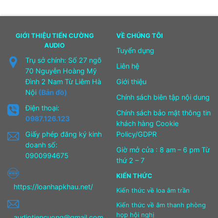
GIỚI THIỆU TIẾN CƯỜNG
VỀ CHÚNG TÔI
AUDIO
Tuyển dụng
Trụ sở chính: Số 27 ngõ
Liên hệ
70 Nguyễn Hoàng Mỹ
Đình 2 Nam Từ Liêm Hà
Giới thiệu
Nội
(Bản đồ)
Chính sách biên tập nội dung
Điện thoại:
Chính sách bảo mật thông tin
0987.126.123
khách hàng Cookie
Giấy phép đăng ký kinh
Policy/GDPR
doanh số:
Giờ mở cửa : 8 am – 6 pm Từ
0900994675
thứ 2 – 7
KIẾN THỨC
https://loanhapkhau.net/
Kiến thức về loa âm trần
Kiến thức về âm thanh phòng
họp hội nghị
audiotiencuong@gmail.com