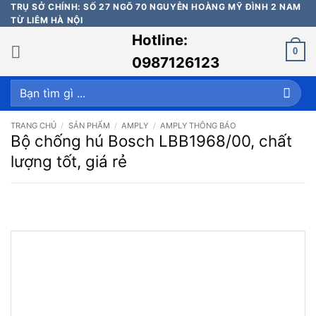
Bỏ
TRỤ SỞ CHÍNH: SỐ 27 NGÕ 70 NGUYỄN HOÀNG MỸ ĐÌNH 2 NAM
TỪ LIÊM HÀ NỘI
qua
Hotline:
nội
0
dung
0987126123
Tìm
kiếm:
TRANG CHỦ
/
SẢN PHẨM
/
AMPLY
/
AMPLY THÔNG BÁO
Bộ chống hú Bosch LBB1968/00, chất
lượng tốt, giá rẻ