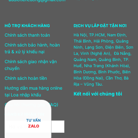
HỖ TRỢ KHÁCH HÀNG
DỊCH VỤ LẮP ĐẶT TẬN NƠI
Chính sách thanh toán
Hà Nội, TP.HCM, Nam Định,
Thái Bình, Hải Phòng, Quảng
Chính sách bảo hành, hoàn
Ninh, Lạng Sơn, Điện Biên, Sơn
trả & xử lý khiếu nại
La, Vinh (Nghệ An), Đà Nẵng,
Quảng Nam, Quảng Bình, TP.
Chính sách giao nhận vận
Huế, Nha Trang (Khánh Hòa),
chuyển
Bình Dương, Bình Phước, Biên
Chính sách hoàn tiền
Hòa (Đồng Nai), Cần Thơ, Bà
Rịa – Vũng Tàu.
Hướng dẫn mua hàng online
Kết nối với chúng tôi
tại Loa nhập khẩu
Câu hỏi thường gặp (FAQ)
ĐĂNG KÝ NHẬN TIN
TƯ VẤN
ZALO