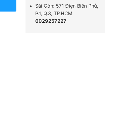
Sài Gòn: 571 Điện Biên Phủ,
P.1, Q.3, TP.HCM
0929257227