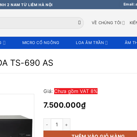
Email:
NH 2 NAM TỪ LIÊM HÀ NỘI
VỀ CHÚNG TÔI
KIẾ
G
MICRO CỔ NGỖNG
LOA ÂM TRẦN
ÂM T
TOA TS-690 AS
Giá:
Chưa gồm VAT 8%
7.500.000
₫
Bộ điều khiển trung tâm TOA TS-690 AS số
THÊM VÀO GIỎ HÀNG