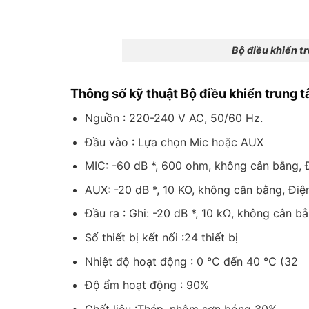
Bộ điều khiển 
Thông số kỹ thuật Bộ điều khiển trung
Nguồn : 220-240 V AC, 50/60 Hz.
Đầu vào : Lựa chọn Mic hoặc AUX
MIC: -60 dB *, 600 ohm, không cân bằng, 
AUX: -20 dB *, 10 KO, không cân bằng, Điện
Đầu ra : Ghi: -20 dB *, 10 kΩ, không cân b
Số thiết bị kết nối :24 thiết bị
Nhiệt độ hoạt động : 0 ℃ đến 40 ℃ (32 ゜
Độ ẩm hoạt động : 90%
Chất liệu :Thép, nhôm sơn bóng 30%