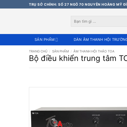
Bỏ
TRỤ SỞ CHÍNH: SỐ 27 NGÕ 70 NGUYỄN HOÀNG MỸ ĐÌ
qua
nội
Tìm
dung
kiếm:
SẢN PHẨM
DÀN ÂM THANH HỘI TRƯỜN
TRANG CHỦ
/
SẢN PHẨM
/
ÂM THANH HỘI THẢO TOA
Bộ điều khiển trung tâm 