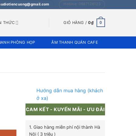
Hotline: 0987126123
 audiotiencuong@gmail.com
0
N THỨC
GIỎ HÀNG /
0
₫
HANH PHÒNG HỌP
ÂM THANH QUÁN CAFE
Hướng dẫn mua hàng (khách
ở xa)
CAM KẾT - KUYẾN MÃI - ƯU ĐÃI
 lượng
1. Giao hàng miễn phí nội thành Hà
Nội ( 3 triệu )