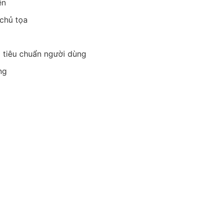
ến
 chủ tọa
o tiêu chuẩn người dùng
ng