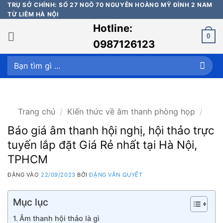
Bỏ
TRỤ SỞ CHÍNH: SỐ 27 NGÕ 70 NGUYỄN HOÀNG MỸ ĐÌNH 2 NAM
TỪ LIÊM HÀ NỘI
qua
Hotline:
nội
0
dung
0987126123
Tìm
kiếm:
Trang chủ
/
Kiến thức về âm thanh phòng họp
/
Báo giá âm thanh hội nghị, hội thảo trực
tuyến lắp đặt Giá Rẻ nhất tại Hà Nội,
TPHCM
ĐĂNG VÀO
22/09/2023
BỞI
ĐẶNG VĂN QUYẾT
Mục lục
Âm thanh hội thảo là gì