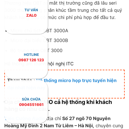
Thương hiệu OBT ra mắt thị trường cũng đã lâu seri
3000 thuộc dòng phân khúc tầm trung cho tất cả quý
TƯ VẤN
ZALO
khách hàng đều có mức chi phí phù hợp để đầu tư.
Micro chủ tịch OBT 3000A
Micro đại biểu OBT 3000B
Bộ trung tâm OBT 3000
HOTLINE
0987 126 123
Hệ thống âm thanh hội nghị ITC
Tham khảo
:
Hệ thống micro họp trực tuyến hiện
đại nhất hiện nay
SỬA CHỮA
Địa chỉ Test DEMO cả hệ thống khi khách
0904551661
hàng có nhu cầu.
Tiến Cường Audio
địa chỉ
Số 27 ngõ 70 Nguyễn
Hoàng Mỹ Đình 2 Nam Từ Liêm – Hà Nội,
chuyên cung