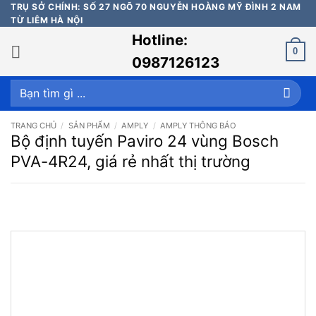
Bỏ
TRỤ SỞ CHÍNH: SỐ 27 NGÕ 70 NGUYỄN HOÀNG MỸ ĐÌNH 2 NAM
TỪ LIÊM HÀ NỘI
qua
Hotline:
nội
0
dung
0987126123
Tìm
kiếm:
TRANG CHỦ
/
SẢN PHẨM
/
AMPLY
/
AMPLY THÔNG BÁO
Bộ định tuyến Paviro 24 vùng Bosch
PVA-4R24, giá rẻ nhất thị trường