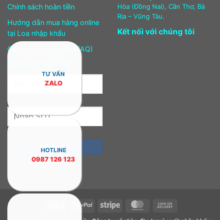
Chính sách hoàn tiền
Hòa (Đồng Nai), Cần Thơ, Bà
Rịa – Vũng Tàu.
Hướng dẫn mua hàng online
Kết nối với chúng tôi
tại Loa nhập khẩu
Câu hỏi thường gặp (FAQ)
ĐĂNG KÝ NHẬN TIN
TƯ VẤN
ZALO
HOTLINE
0987 126 123
Visa
PayPal
Stripe
MasterCard
Cash
On