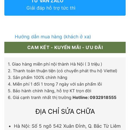
TƯ VẤN ZALO
Giải đáp hỗ trợ tức thì
Hướng dẫn mua hàng (khách ở xa)
CAM KẾT - KUYẾN MÃI - ƯU ĐÃI
1. Giao hàng miễn phí nội thành Hà Nội ( 3 triệu )
2. Thanh toán thuận tiện (có chuyển phát thu hộ Viettel)
3. Sản phẩm 100% chính hãng
4. Miễn phí 1 đổi 1 trong 7 ngày với sản phẩm lỗi
5. Bảo hành chính hãng, hỗ trợ KT trọn đời
6. Giá cạnh tranh nhất thị trường
Hotline: 0932918555
ĐỊA CHỈ SỬA CHỮA
Hà Nội: Số 5 ngõ 542 Xuân Đỉnh, Q. Bắc Từ Liêm