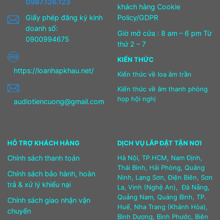
0987.126.123
khách hàng Cookie
Giấy phép đăng ký kinh
Policy/GDPR
doanh số:
Giờ mở cửa : 8 am – 6 pm Từ
0900994675
thứ 2 – 7
KIẾN THỨC
https://loanhapkhau.net/
Kiến thức về loa âm trần
Kiến thức về âm thanh phòng
họp hội nghị
audiotiencuong@gmail.com
HỖ TRỢ KHÁCH HÀNG
DỊCH VỤ LẮP ĐẶT TẬN NƠI
Chính sách thanh toán
Hà Nội, TP.HCM, Nam Định,
Thái Bình, Hải Phòng, Quảng
Chính sách bảo hành, hoàn
Ninh, Lạng Sơn, Điện Biên, Sơn
trả & xử lý khiếu nại
La, Vinh (Nghệ An), Đà Nẵng,
Quảng Nam, Quảng Bình, TP.
Chính sách giao nhận vận
Huế, Nha Trang (Khánh Hòa),
chuyển
Bình Dương, Bình Phước, Biên