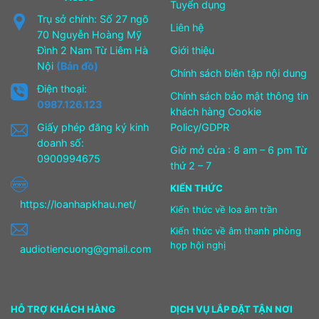
Tuyển dụng
Trụ sở chính: Số 27 ngõ
Liên hệ
70 Nguyễn Hoàng Mỹ
Đình 2 Nam Từ Liêm Hà
Giới thiệu
Nội
(Bản đồ)
Chính sách biên tập nội dung
Điện thoại:
Chính sách bảo mật thông tin
0987.126.123
khách hàng Cookie
Giấy phép đăng ký kinh
Policy/GDPR
doanh số:
Giờ mở cửa : 8 am – 6 pm Từ
0900994675
thứ 2 – 7
KIẾN THỨC
https://loanhapkhau.net/
Kiến thức về loa âm trần
Kiến thức về âm thanh phòng
họp hội nghị
audiotiencuong@gmail.com
HỖ TRỢ KHÁCH HÀNG
DỊCH VỤ LẮP ĐẶT TẬN NƠI