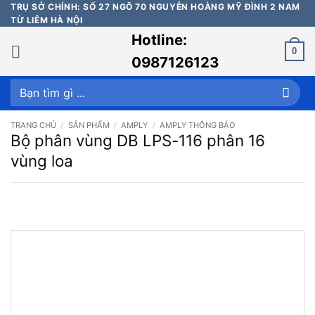
Bỏ
TRỤ SỞ CHÍNH: SỐ 27 NGÕ 70 NGUYỄN HOÀNG MỸ ĐÌNH 2 NAM
TỪ LIÊM HÀ NỘI
qua
Hotline:
nội
0
dung
0987126123
Tìm
kiếm:
TRANG CHỦ
/
SẢN PHẨM
/
AMPLY
/
AMPLY THÔNG BÁO
Bộ phân vùng DB LPS-116 phân 16
vùng loa