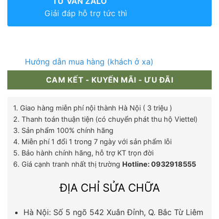
TƯ VẤN ZALO
Giải đáp hỗ trợ tức thì
Hướng dẫn mua hàng (khách ở xa)
CAM KẾT - KUYẾN MÃI - ƯU ĐÃI
1. Giao hàng miễn phí nội thành Hà Nội ( 3 triệu )
2. Thanh toán thuận tiện (có chuyển phát thu hộ Viettel)
3. Sản phẩm 100% chính hãng
4. Miễn phí 1 đổi 1 trong 7 ngày với sản phẩm lỗi
5. Bảo hành chính hãng, hỗ trợ KT trọn đời
6. Giá cạnh tranh nhất thị trường
Hotline: 0932918555
ĐỊA CHỈ SỬA CHỮA
Hà Nội: Số 5 ngõ 542 Xuân Đỉnh, Q. Bắc Từ Liêm