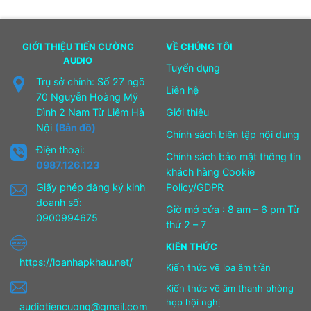
GIỚI THIỆU TIẾN CƯỜNG
VỀ CHÚNG TÔI
AUDIO
Tuyển dụng
Trụ sở chính: Số 27 ngõ
Liên hệ
70 Nguyễn Hoàng Mỹ
Đình 2 Nam Từ Liêm Hà
Giới thiệu
Nội
(Bản đồ)
Chính sách biên tập nội dung
Điện thoại:
Chính sách bảo mật thông tin
0987.126.123
khách hàng Cookie
Giấy phép đăng ký kinh
Policy/GDPR
doanh số:
Giờ mở cửa : 8 am – 6 pm Từ
0900994675
thứ 2 – 7
KIẾN THỨC
https://loanhapkhau.net/
Kiến thức về loa âm trần
Kiến thức về âm thanh phòng
họp hội nghị
audiotiencuong@gmail.com