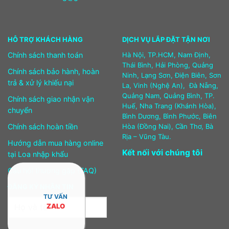
HỖ TRỢ KHÁCH HÀNG
DỊCH VỤ LẮP ĐẶT TẬN NƠI
Chính sách thanh toán
Hà Nội, TP.HCM, Nam Định,
Thái Bình, Hải Phòng, Quảng
Chính sách bảo hành, hoàn
Ninh, Lạng Sơn, Điện Biên, Sơn
trả & xử lý khiếu nại
La, Vinh (Nghệ An), Đà Nẵng,
Quảng Nam, Quảng Bình, TP.
Chính sách giao nhận vận
Huế, Nha Trang (Khánh Hòa),
chuyển
Bình Dương, Bình Phước, Biên
Chính sách hoàn tiền
Hòa (Đồng Nai), Cần Thơ, Bà
Rịa – Vũng Tàu.
Hướng dẫn mua hàng online
Kết nối với chúng tôi
tại Loa nhập khẩu
Câu hỏi thường gặp (FAQ)
ĐĂNG KÝ NHẬN TIN
TƯ VẤN
ZALO