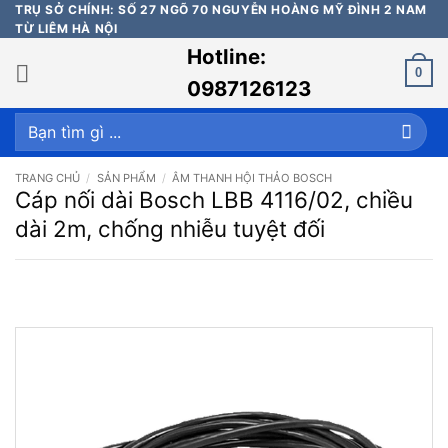
Bỏ
TRỤ SỞ CHÍNH: SỐ 27 NGÕ 70 NGUYỄN HOÀNG MỸ ĐÌNH 2 NAM
TỪ LIÊM HÀ NỘI
qua
Hotline:
nội
0
dung
0987126123
Tìm
kiếm:
TRANG CHỦ
/
SẢN PHẨM
/
ÂM THANH HỘI THẢO BOSCH
Cáp nối dài Bosch LBB 4116/02, chiều
dài 2m, chống nhiễu tuyệt đối