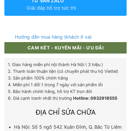
TƯ VẤN ZALO
Giải đáp hỗ trợ tức thì
Hướng dẫn mua hàng (khách ở xa)
CAM KẾT - KUYẾN MÃI - ƯU ĐÃI
1. Giao hàng miễn phí nội thành Hà Nội ( 3 triệu )
2. Thanh toán thuận tiện (có chuyển phát thu hộ Viettel)
3. Sản phẩm 100% chính hãng
4. Miễn phí 1 đổi 1 trong 7 ngày với sản phẩm lỗi
5. Bảo hành chính hãng, hỗ trợ KT trọn đời
6. Giá cạnh tranh nhất thị trường
Hotline: 0932918555
ĐỊA CHỈ SỬA CHỮA
Hà Nội: Số 5 ngõ 542 Xuân Đỉnh, Q. Bắc Từ Liêm