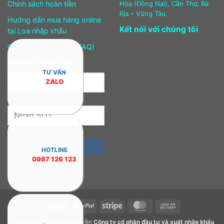
Chính sách hoàn tiền
Hòa (Đồng Nai), Cần Thơ, Bà
Rịa – Vũng Tàu.
Hướng dẫn mua hàng online
Kết nối với chúng tôi
tại Loa nhập khẩu
Câu hỏi thường gặp (FAQ)
ĐĂNG KÝ NHẬN TIN
TƯ VẤN
ZALO
HOTLINE
0987 126 123
Visa
PayPal
Stripe
MasterCard
Cash
On
Copyright 2026 © Bản quyền
Công ty cổ phần đầu tư và xuất nhập khẩu
Delivery