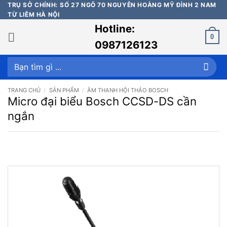
Bỏ
TRỤ SỞ CHÍNH: SỐ 27 NGÕ 70 NGUYỄN HOÀNG MỸ ĐÌNH 2 NAM
TỪ LIÊM HÀ NỘI
qua
Hotline:
nội
0
dung
0987126123
Tìm
kiếm:
TRANG CHỦ
/
SẢN PHẨM
/
ÂM THANH HỘI THẢO BOSCH
Micro đại biểu Bosch CCSD-DS cần
ngắn