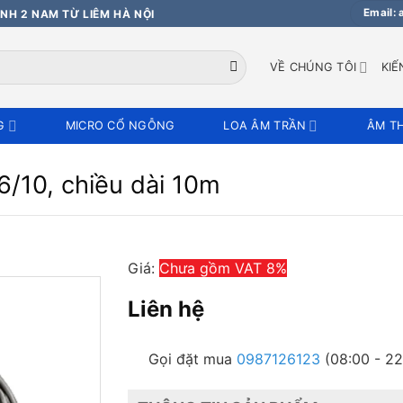
Email:
NH 2 NAM TỪ LIÊM HÀ NỘI
VỀ CHÚNG TÔI
KIẾ
G
MICRO CỔ NGỖNG
LOA ÂM TRẦN
ÂM T
/10, chiều dài 10m
Giá:
Chưa gồm VAT 8%
Liên hệ
Gọi đặt mua
0987126123
(08:00 - 22