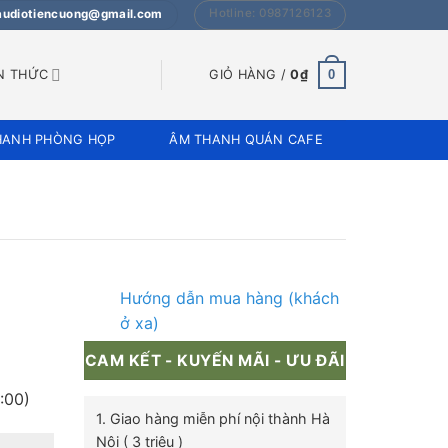
Hotline: 0987126123
 audiotiencuong@gmail.com
0
N THỨC
GIỎ HÀNG /
0
₫
HANH PHÒNG HỌP
ÂM THANH QUÁN CAFE
Hướng dẫn mua hàng (khách
ở xa)
CAM KẾT - KUYẾN MÃI - ƯU ĐÃI
:00)
1. Giao hàng miễn phí nội thành Hà
Nội ( 3 triệu )