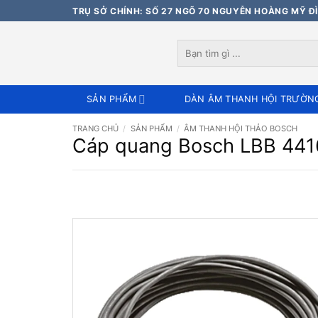
Bỏ
TRỤ SỞ CHÍNH: SỐ 27 NGÕ 70 NGUYỄN HOÀNG MỸ ĐÌ
qua
nội
Tìm
dung
kiếm:
SẢN PHẨM
DÀN ÂM THANH HỘI TRƯỜN
TRANG CHỦ
/
SẢN PHẨM
/
ÂM THANH HỘI THẢO BOSCH
Cáp quang Bosch LBB 4416