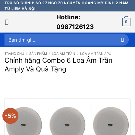
Bỏ
TRỤ SỞ CHÍNH: SỐ 27 NGÕ 70 NGUYỄN HOÀNG MỸ ĐÌNH 2 NAM
TỪ LIÊM HÀ NỘI
qua
Hotline:
nội
0
dung
0987126123
Tìm
kiếm:
TRANG CHỦ
/
SẢN PHẨM
/
LOA ÂM TRẦN
/
LOA ÂM TRẦN APU
Chính hãng Combo 6 Loa Âm Trần
Amply Và Quà Tặng
-5%