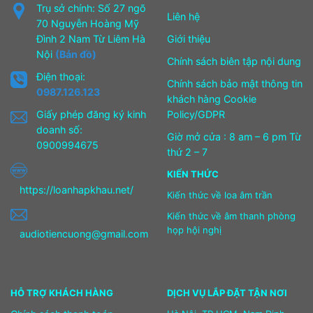
Trụ sở chính: Số 27 ngõ
Liên hệ
70 Nguyễn Hoàng Mỹ
Đình 2 Nam Từ Liêm Hà
Giới thiệu
Nội
(Bản đồ)
Chính sách biên tập nội dung
Điện thoại:
Chính sách bảo mật thông tin
0987.126.123
khách hàng Cookie
Giấy phép đăng ký kinh
Policy/GDPR
doanh số:
Giờ mở cửa : 8 am – 6 pm Từ
0900994675
thứ 2 – 7
KIẾN THỨC
https://loanhapkhau.net/
Kiến thức về loa âm trần
Kiến thức về âm thanh phòng
họp hội nghị
audiotiencuong@gmail.com
HỖ TRỢ KHÁCH HÀNG
DỊCH VỤ LẮP ĐẶT TẬN NƠI