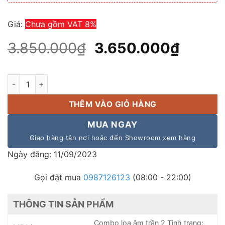
Giá:
Chưa gồm VAT 8%
Giá
Giá
3.850.000
₫
3.650.000
₫
gốc
hiện
là:
tại
Chính hãng Combo 6 Loa Âm Trần Amply Và Quà Tặng số lượn
3.850.000₫.
là:
3.650.
THÊM VÀO GIỎ HÀNG
MUA NGAY
Giao hàng tận nơi hoặc đến Showroom xem hàng
Ngày đăng: 11/09/2023
Gọi đặt mua
0987126123
(08:00 - 22:00)
THÔNG TIN SẢN PHẨM
Combo loa âm trần 2 Tình trạng: