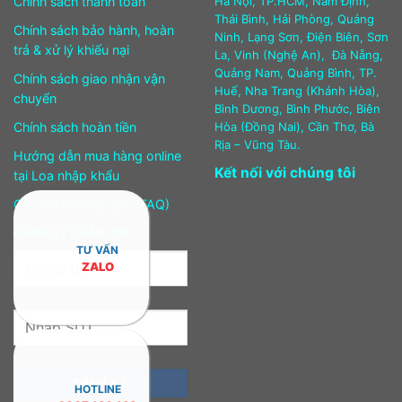
Chính sách thanh toán
Hà Nội, TP.HCM, Nam Định,
Thái Bình, Hải Phòng, Quảng
Chính sách bảo hành, hoàn
Ninh, Lạng Sơn, Điện Biên, Sơn
trả & xử lý khiếu nại
La, Vinh (Nghệ An), Đà Nẵng,
Quảng Nam, Quảng Bình, TP.
Chính sách giao nhận vận
Huế, Nha Trang (Khánh Hòa),
chuyển
Bình Dương, Bình Phước, Biên
Chính sách hoàn tiền
Hòa (Đồng Nai), Cần Thơ, Bà
Rịa – Vũng Tàu.
Hướng dẫn mua hàng online
Kết nối với chúng tôi
tại Loa nhập khẩu
Câu hỏi thường gặp (FAQ)
ĐĂNG KÝ NHẬN TIN
TƯ VẤN
ZALO
HOTLINE