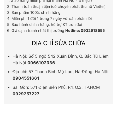
1. Giao hàng miễn phí nội thành Hà Nội ( 3 triệu )
2. Thanh toán thuận tiện (có chuyển phát thu hộ Viettel)
3. Sản phẩm 100% chính hãng
4. Miễn phí 1 đổi 1 trong 7 ngày với sản phẩm lỗi
5. Bảo hành chính hãng, hỗ trợ KT trọn đời
6. Giá cạnh tranh nhất thị trường
Hotline: 0932918555
ĐỊA CHỈ SỬA CHỮA
Hà Nội: Số 5 ngõ 542 Xuân Đỉnh, Q. Bắc Từ Liêm
Hà Nội
0966102336
Địa chỉ: 57 Thanh Bình Mộ Lao, Hà Đông, Hà Nội
0904551661
Sài Gòn: 571 Điện Biên Phủ, P.1, Q.3, TP.HCM
0929257227