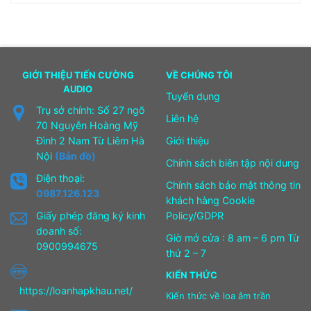
1.250.000₫.
là:
1.050.000₫.
GIỚI THIỆU TIẾN CƯỜNG
VỀ CHÚNG TÔI
AUDIO
Tuyển dụng
Trụ sở chính: Số 27 ngõ
Liên hệ
70 Nguyễn Hoàng Mỹ
Đình 2 Nam Từ Liêm Hà
Giới thiệu
Nội
(Bản đồ)
Chính sách biên tập nội dung
Điện thoại:
Chính sách bảo mật thông tin
0987.126.123
khách hàng Cookie
Giấy phép đăng ký kinh
Policy/GDPR
doanh số:
Giờ mở cửa : 8 am – 6 pm Từ
0900994675
thứ 2 – 7
KIẾN THỨC
https://loanhapkhau.net/
Kiến thức về loa âm trần