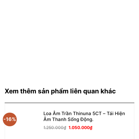
Xem thêm sản phẩm liên quan khác
Loa Âm Trần Thinuna 5CT – Tái Hiện
-16%
Âm Thanh Sống Động.
Giá
Giá
1.250.000
₫
1.050.000
₫
gốc
hiện
là:
tại