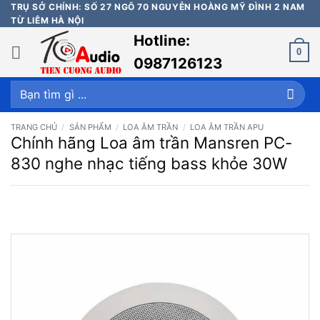
Bỏ
TRỤ SỞ CHÍNH: SỐ 27 NGÕ 70 NGUYỄN HOÀNG MỸ ĐÌNH 2 NAM
TỪ LIÊM HÀ NỘI
qua
Hotline:
nội
0
dung
0987126123
Tìm
kiếm:
TRANG CHỦ
/
SẢN PHẨM
/
LOA ÂM TRẦN
/
LOA ÂM TRẦN APU
Chính hãng Loa âm trần Mansren PC-
830 nghe nhạc tiếng bass khỏe 30W