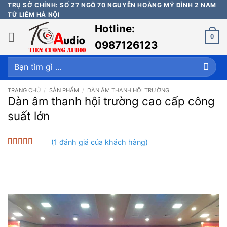
Bỏ
TRỤ SỞ CHÍNH: SỐ 27 NGÕ 70 NGUYỄN HOÀNG MỸ ĐÌNH 2 NAM
TỪ LIÊM HÀ NỘI
qua
Hotline:
nội
0
dung
0987126123
Tìm
kiếm:
TRANG CHỦ
/
SẢN PHẨM
/
DÀN ÂM THANH HỘI TRƯỜNG
Dàn âm thanh hội trường cao cấp công
suất lớn
(
1
đánh giá của khách hàng)
5
1
trên 5 dựa
trên
đánh
giá