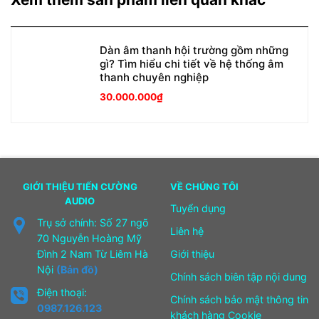
Dàn âm thanh hội trường gồm những
gì? Tìm hiểu chi tiết về hệ thống âm
thanh chuyên nghiệp
30.000.000
₫
GIỚI THIỆU TIẾN CƯỜNG
VỀ CHÚNG TÔI
AUDIO
Tuyển dụng
Trụ sở chính: Số 27 ngõ
Liên hệ
70 Nguyễn Hoàng Mỹ
Đình 2 Nam Từ Liêm Hà
Giới thiệu
Nội
(Bản đồ)
Chính sách biên tập nội dung
Điện thoại:
Chính sách bảo mật thông tin
0987.126.123
khách hàng Cookie