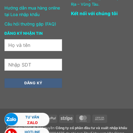
Rịa – Vũng Tàu.
Hướng dẫn mua hàng online
Kết nối với chúng tôi
tại Loa nhập khẩu
Câu hỏi thường gặp (FAQ)
ĐĂNG KÝ NHẬN TIN
TƯ VẤN
Visa
PayPal
Stripe
MasterCard
Cash
ZALO
On
Copyright 2026 © Bản quyền
Công ty cổ phần đầu tư và xuất nhập khẩu
Delivery
HOTLINE