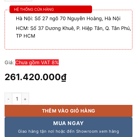
HỆ THỐNG CỬA HÀNG
Hà Nội: Số 27 ngõ 70 Nguyễn Hoàng, Hà Nội
HCM: Số 37 Dương Khuê, P. Hiệp Tân, Q. Tân Phú,
TP HCM
Giá:
Chưa gồm VAT 8%
261.420.000
₫
Dàn âm thanh hội trường cao cấp công suất lớn số lượng
THÊM VÀO GIỎ HÀNG
MUA NGAY
Giao hàng tận nơi hoặc đến Showroom xem hàng